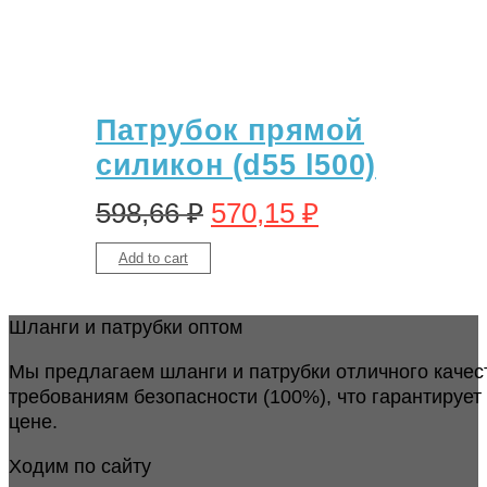
Патрубок прямой
силикон (d55 l500)
598,66
₽
570,15
₽
Add to cart
Шланги и патрубки оптом
Мы предлагаем шланги и патрубки отличного качес
требованиям безопасности (100%), что гарантирует
цене.
Ходим по сайту