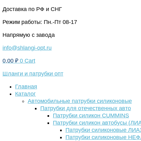
Перейти
Доставка по РФ и СНГ
к
Режим работы: Пн.-Пт 08-17
содержимому
Напрямую с завода
info@shlangi-opt.ru
0,00
₽
0
Cart
Шланги и патрубки опт
Главная
Каталог
Автомобильные патрубки силиконовые
Патрубки для отечественных авто
Патрубки силикон CUMMINS
Патрубки силикон автобусы (ЛИ
Патрубки силиконовые ЛИА
Патрубки силиконовые НЕ