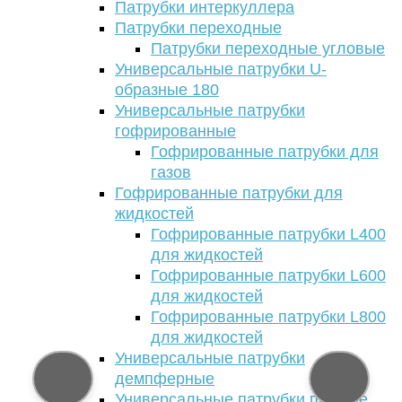
Патрубки интеркуллера
Патрубки переходные
Патрубки переходные угловые
Универсальные патрубки U-
образные 180
Универсальные патрубки
гофрированные
Гофрированные патрубки для
газов
Гофрированные патрубки для
жидкостей
Гофрированные патрубки L400
для жидкостей
Гофрированные патрубки L600
для жидкостей
Гофрированные патрубки L800
для жидкостей
Универсальные патрубки
демпферные
Универсальные патрубки прямые