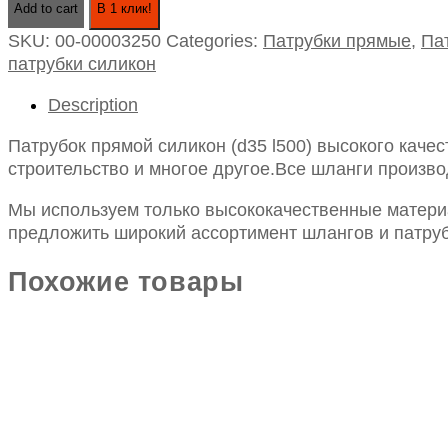
Add to cart
В 1 клик!
силикон
SKU:
00-00003250
Categories:
Патрубки прямые
,
Па
(d35
патрубки силикон
l500)
quantity
Description
Патрубок прямой силикон (d35 l500) высокого каче
строительство и многое другое.Все шланги произво
Мы используем только высококачественные материа
предложить широкий ассортимент шлангов и патруб
Похожие товары