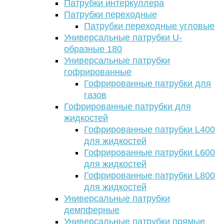
Патрубки интеркуллера
Патрубки переходные
Патрубки переходные угловые
Универсальные патрубки U-
образные 180
Универсальные патрубки
гофрированные
Гофрированные патрубки для
газов
Гофрированные патрубки для
жидкостей
Гофрированные патрубки L400
для жидкостей
Гофрированные патрубки L600
для жидкостей
Гофрированные патрубки L800
для жидкостей
Универсальные патрубки
демпферные
Универсальные патрубки прямые