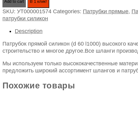
Add to cart
В 1 клик!
силикон
SKU:
УТ000001574
Categories:
Патрубки прямые
,
Па
(d
патрубки силикон
60
l1000)
Description
quantity
Патрубок прямой силикон (d 60 l1000) высокого ка
строительство и многое другое.Все шланги произво
Мы используем только высококачественные материа
предложить широкий ассортимент шлангов и патруб
Похожие товары