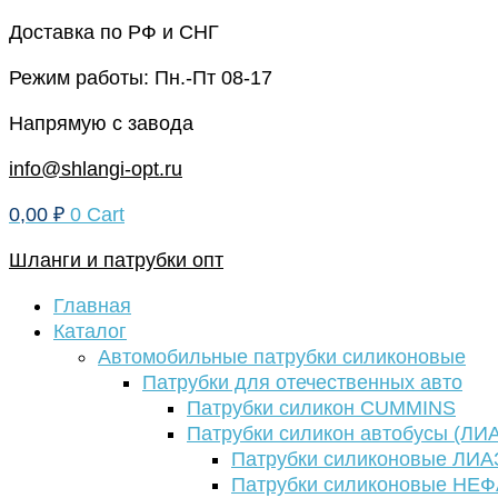
Перейти
Доставка по РФ и СНГ
к
Режим работы: Пн.-Пт 08-17
содержимому
Напрямую с завода
info@shlangi-opt.ru
0,00
₽
0
Cart
Шланги и патрубки опт
Главная
Каталог
Автомобильные патрубки силиконовые
Патрубки для отечественных авто
Патрубки силикон CUMMINS
Патрубки силикон автобусы (ЛИ
Патрубки силиконовые ЛИА
Патрубки силиконовые НЕ