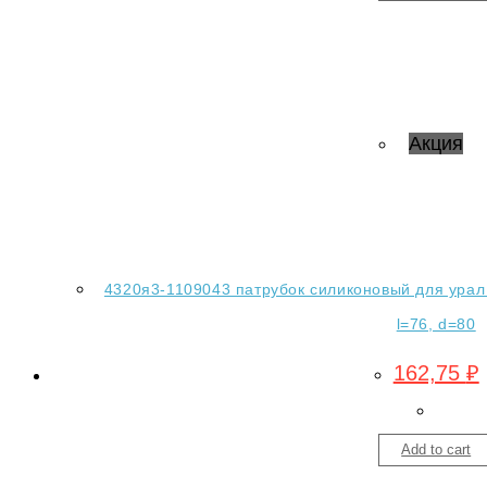
Акция
4320я3-1109043 патрубок силиконовый для ура
l=76, d=80
162,75
₽
Add to cart