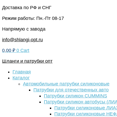
Перейти
Доставка по РФ и СНГ
к
Режим работы: Пн.-Пт 08-17
содержимому
Напрямую с завода
info@shlangi-opt.ru
0,00
₽
0
Cart
Шланги и патрубки опт
Главная
Каталог
Автомобильные патрубки силиконовые
Патрубки для отечественных авто
Патрубки силикон CUMMINS
Патрубки силикон автобусы (ЛИ
Патрубки силиконовые ЛИА
Патрубки силиконовые НЕ