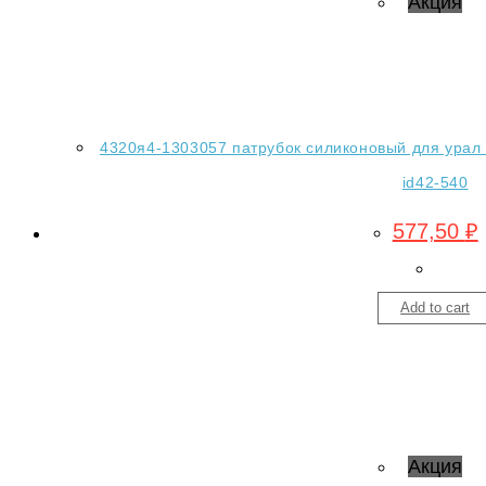
Акция
4320я4-1303057 патрубок силиконовый для урал 
id42-540
577,50
₽
Add to cart
Акция