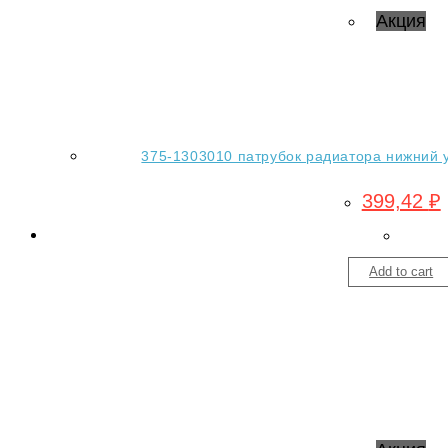
Акция
375-1303010 патрубок радиатора нижний 
399,42
₽
Add to cart