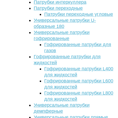
Патрубки интеркуллера
Патрубки переходные
Патрубки переходные угловые
Универсальные патрубки U-
образные 180
Универсальные патрубки
гофрированные
Гофрированные патрубки для
газов
Гофрированные патрубки для
жидкостей
Гофрированные патрубки L400
для жидкостей
Гофрированные патрубки L600
для жидкостей
Гофрированные патрубки L800
для жидкостей
Универсальные патрубки
демпферные
Универсальные патрубки прямые