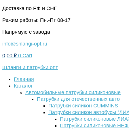
Перейти
Доставка по РФ и СНГ
к
Режим работы: Пн.-Пт 08-17
содержимому
Напрямую с завода
info@shlangi-opt.ru
0,00
₽
0
Cart
Шланги и патрубки опт
Главная
Каталог
Автомобильные патрубки силиконовые
Патрубки для отечественных авто
Патрубки силикон CUMMINS
Патрубки силикон автобусы (ЛИ
Патрубки силиконовые ЛИА
Патрубки силиконовые НЕ