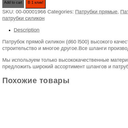
Add to cart
В 1 клик!
силикон
SKU:
00-00001966
Categories:
Патрубки прямые
,
Па
(d60
патрубки силикон
l500)
quantity
Description
Патрубок прямой силикон (d60 l500) высокого каче
строительство и многое другое.Все шланги произво
Мы используем только высококачественные материа
предложить широкий ассортимент шлангов и патруб
Похожие товары