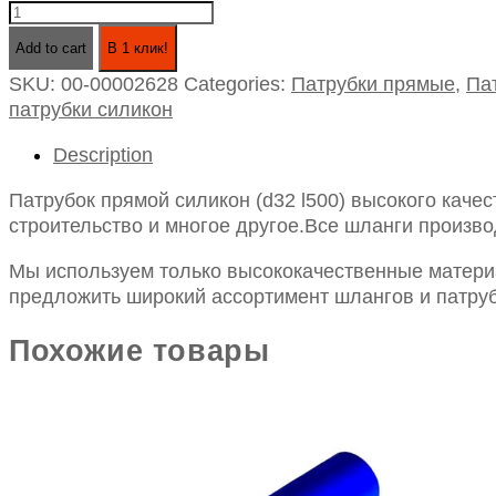
Патрубок
прямой
Add to cart
В 1 клик!
силикон
SKU:
00-00002628
Categories:
Патрубки прямые
,
Па
(d32
патрубки силикон
l500)
quantity
Description
Патрубок прямой силикон (d32 l500) высокого каче
строительство и многое другое.Все шланги произво
Мы используем только высококачественные материа
предложить широкий ассортимент шлангов и патруб
Похожие товары