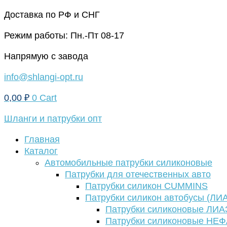
Перейти
Доставка по РФ и СНГ
к
Режим работы: Пн.-Пт 08-17
содержимому
Напрямую с завода
info@shlangi-opt.ru
0,00
₽
0
Cart
Шланги и патрубки опт
Главная
Каталог
Автомобильные патрубки силиконовые
Патрубки для отечественных авто
Патрубки силикон CUMMINS
Патрубки силикон автобусы (ЛИ
Патрубки силиконовые ЛИА
Патрубки силиконовые НЕ