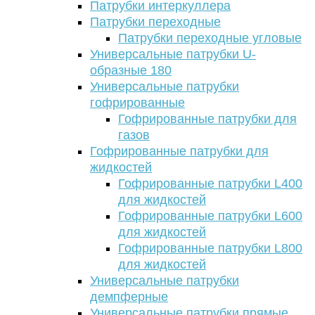
Патрубки интеркуллера
Патрубки переходные
Патрубки переходные угловые
Универсальные патрубки U-
образные 180
Универсальные патрубки
гофрированные
Гофрированные патрубки для
газов
Гофрированные патрубки для
жидкостей
Гофрированные патрубки L400
для жидкостей
Гофрированные патрубки L600
для жидкостей
Гофрированные патрубки L800
для жидкостей
Универсальные патрубки
демпферные
Универсальные патрубки прямые