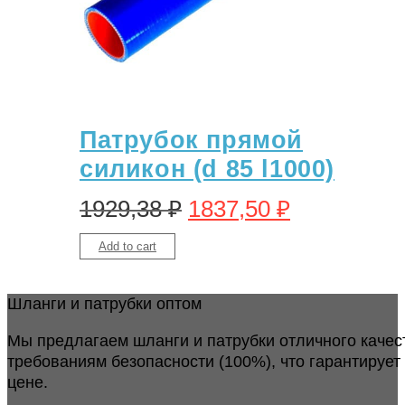
Патрубок прямой
силикон (d 85 l1000)
1929,38
₽
1837,50
₽
Add to cart
Шланги и патрубки оптом
Мы предлагаем шланги и патрубки отличного качес
требованиям безопасности (100%), что гарантирует
цене.