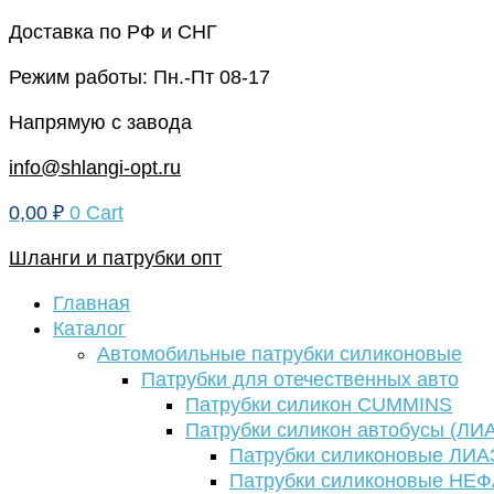
Перейти
Доставка по РФ и СНГ
к
Режим работы: Пн.-Пт 08-17
содержимому
Напрямую с завода
info@shlangi-opt.ru
0,00
₽
0
Cart
Шланги и патрубки опт
Главная
Каталог
Автомобильные патрубки силиконовые
Патрубки для отечественных авто
Патрубки силикон CUMMINS
Патрубки силикон автобусы (ЛИ
Патрубки силиконовые ЛИА
Патрубки силиконовые НЕ