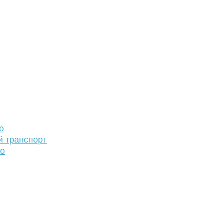
о
й транспорт
то