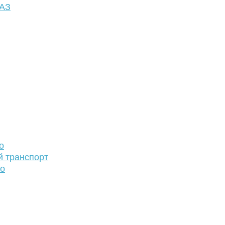
ФАЗ
о
й транспорт
то