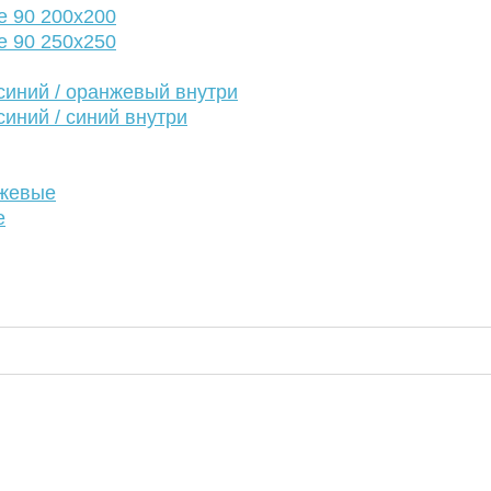
е 90 200х200
е 90 250х250
иний / оранжевый внутри
иний / синий внутри
нжевые
е