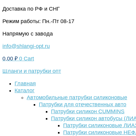
Перейти
Доставка по РФ и СНГ
к
Режим работы: Пн.-Пт 08-17
содержимому
Напрямую с завода
info@shlangi-opt.ru
0,00
₽
0
Cart
Шланги и патрубки опт
Главная
Каталог
Автомобильные патрубки силиконовые
Патрубки для отечественных авто
Патрубки силикон CUMMINS
Патрубки силикон автобусы (ЛИ
Патрубки силиконовые ЛИА
Патрубки силиконовые НЕ