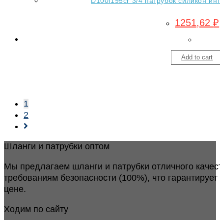
D100l195cr 3/4 патрубок силикон ин
1251,62
₽
Add to cart
1
2
Шланги и патрубки оптом
Мы предлагаем шланги и патрубки отличного качес
требованиям безопасности (100%), что гарантирует
цене.
Ходим по сайту