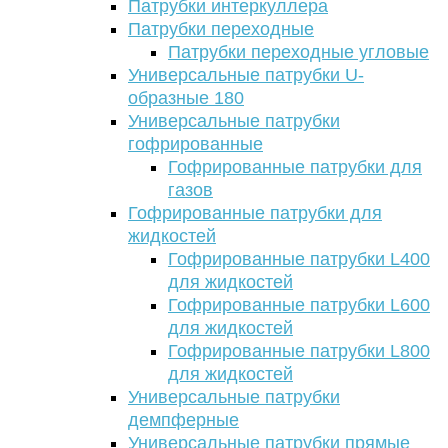
Патрубки интеркуллера
Патрубки переходные
Патрубки переходные угловые
Универсальные патрубки U-
образные 180
Универсальные патрубки
гофрированные
Гофрированные патрубки для
газов
Гофрированные патрубки для
жидкостей
Гофрированные патрубки L400
для жидкостей
Гофрированные патрубки L600
для жидкостей
Гофрированные патрубки L800
для жидкостей
Универсальные патрубки
демпферные
Универсальные патрубки прямые