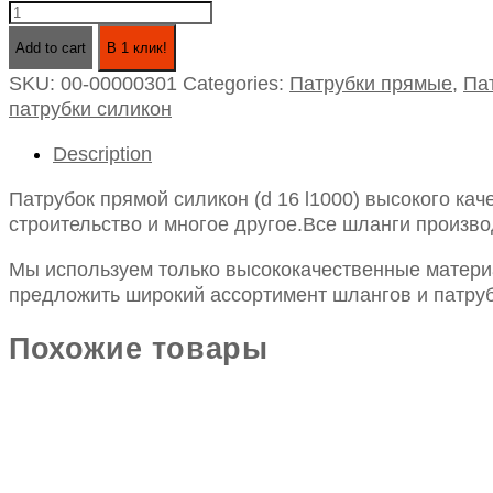
Патрубок
прямой
Add to cart
В 1 клик!
силикон
SKU:
00-00000301
Categories:
Патрубки прямые
,
Па
(d
патрубки силикон
16
l1000)
Description
quantity
Патрубок прямой силикон (d 16 l1000) высокого ка
строительство и многое другое.Все шланги произво
Мы используем только высококачественные материа
предложить широкий ассортимент шлангов и патруб
Похожие товары