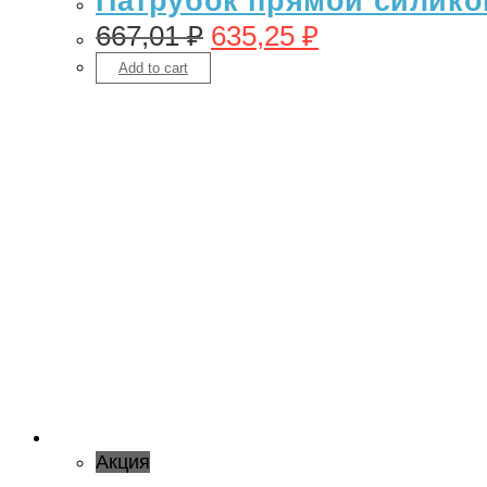
Патрубок прямой силикон 
667,01
₽
635,25
₽
Add to cart
Акция