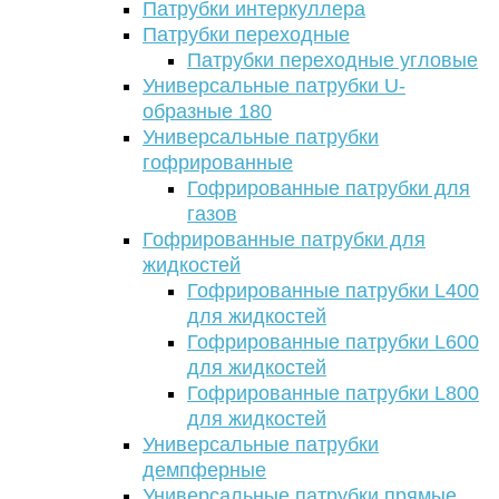
Патрубки интеркуллера
Патрубки переходные
Патрубки переходные угловые
Универсальные патрубки U-
образные 180
Универсальные патрубки
гофрированные
Гофрированные патрубки для
газов
Гофрированные патрубки для
жидкостей
Гофрированные патрубки L400
для жидкостей
Гофрированные патрубки L600
для жидкостей
Гофрированные патрубки L800
для жидкостей
Универсальные патрубки
демпферные
Универсальные патрубки прямые