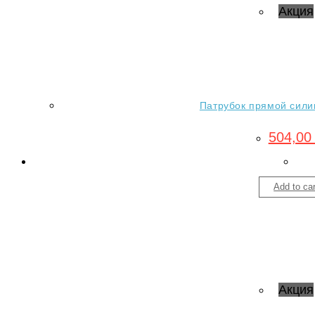
Акция
Патрубок прямой силик
504,0
Add to car
Акция