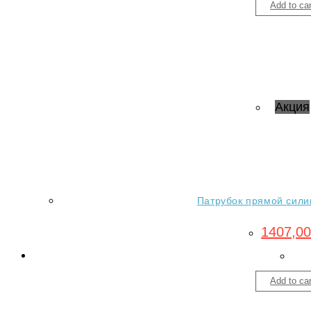
Add to car
Акция
Патрубок прямой силик
1407,0
Add to car