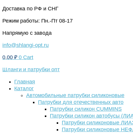
Перейти
Доставка по РФ и СНГ
к
Режим работы: Пн.-Пт 08-17
содержимому
Напрямую с завода
info@shlangi-opt.ru
0,00
₽
0
Cart
Шланги и патрубки опт
Главная
Каталог
Автомобильные патрубки силиконовые
Патрубки для отечественных авто
Патрубки силикон CUMMINS
Патрубки силикон автобусы (ЛИ
Патрубки силиконовые ЛИА
Патрубки силиконовые НЕ