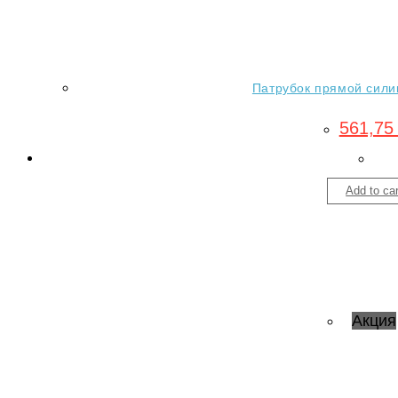
Патрубок прямой силик
561,7
Add to car
Акция