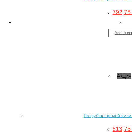
792,7
Add to car
Акция
Патрубок прямой силик
813,7