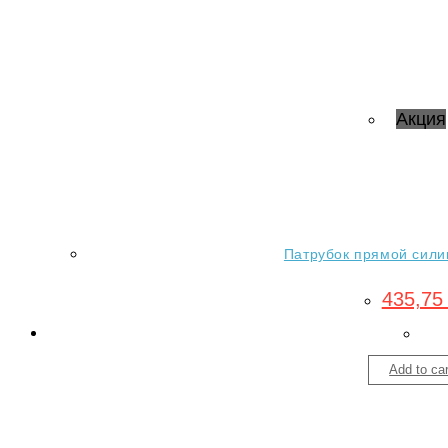
Акция
Патрубок прямой силик
435,7
Add to car