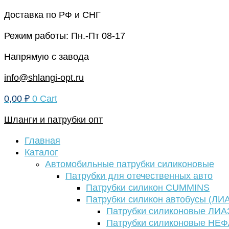
Перейти
Доставка по РФ и СНГ
к
Режим работы: Пн.-Пт 08-17
содержимому
Напрямую с завода
info@shlangi-opt.ru
0,00
₽
0
Cart
Шланги и патрубки опт
Главная
Каталог
Автомобильные патрубки силиконовые
Патрубки для отечественных авто
Патрубки силикон CUMMINS
Патрубки силикон автобусы (ЛИ
Патрубки силиконовые ЛИА
Патрубки силиконовые НЕ