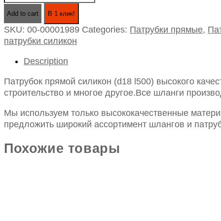
прямой
Add to cart
В 1 клик!
силикон
SKU:
00-00001989
Categories:
Патрубки прямые
,
Па
(d18
патрубки силикон
l500)
quantity
Description
Патрубок прямой силикон (d18 l500) высокого каче
строительство и многое другое.Все шланги произво
Мы используем только высококачественные материа
предложить широкий ассортимент шлангов и патруб
Похожие товары