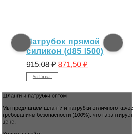
Патрубок прямой
силикон (d85 l500)
915,08
₽
871,50
₽
Add to cart
Шланги и патрубки оптом
Мы предлагаем шланги и патрубки отличного качес
требованиям безопасности (100%), что гарантирует
цене.