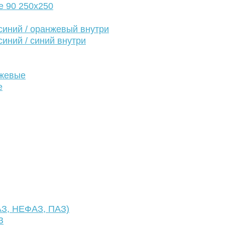
е 90 250х250
иний / оранжевый внутри
иний / синий внутри
нжевые
е
АЗ, НЕФАЗ, ПАЗ)
З