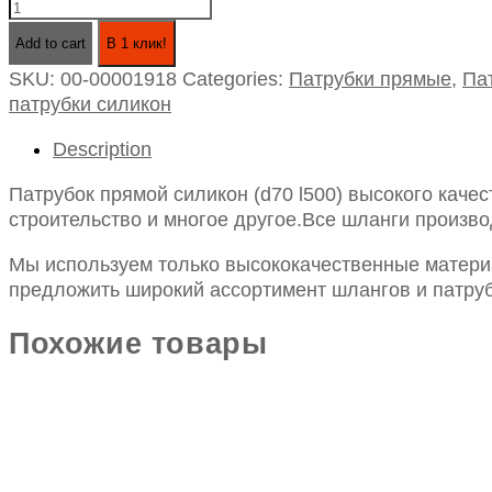
Патрубок
прямой
Add to cart
В 1 клик!
силикон
SKU:
00-00001918
Categories:
Патрубки прямые
,
Па
(d70
патрубки силикон
l500)
quantity
Description
Патрубок прямой силикон (d70 l500) высокого каче
строительство и многое другое.Все шланги произво
Мы используем только высококачественные материа
предложить широкий ассортимент шлангов и патруб
Похожие товары