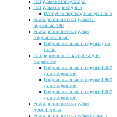
Патрубки интеркуллера
Патрубки переходные
Патрубки переходные угловые
Универсальные патрубки U-
образные 180
Универсальные патрубки
гофрированные
Гофрированные патрубки для
газов
Гофрированные патрубки для
жидкостей
Гофрированные патрубки L400
для жидкостей
Гофрированные патрубки L600
для жидкостей
Гофрированные патрубки L800
для жидкостей
Универсальные патрубки
демпферные
Универсальные патрубки прямые