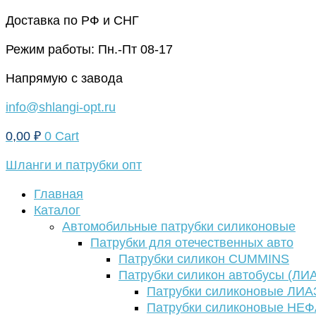
Перейти
Доставка по РФ и СНГ
к
Режим работы: Пн.-Пт 08-17
содержимому
Напрямую с завода
info@shlangi-opt.ru
0,00
₽
0
Cart
Шланги и патрубки опт
Главная
Каталог
Автомобильные патрубки силиконовые
Патрубки для отечественных авто
Патрубки силикон CUMMINS
Патрубки силикон автобусы (ЛИ
Патрубки силиконовые ЛИА
Патрубки силиконовые НЕ