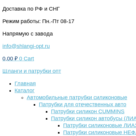
Перейти
Доставка по РФ и СНГ
к
Режим работы: Пн.-Пт 08-17
содержимому
Напрямую с завода
info@shlangi-opt.ru
0,00
₽
0
Cart
Шланги и патрубки опт
Главная
Каталог
Автомобильные патрубки силиконовые
Патрубки для отечественных авто
Патрубки силикон CUMMINS
Патрубки силикон автобусы (ЛИ
Патрубки силиконовые ЛИА
Патрубки силиконовые НЕ