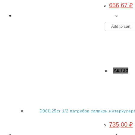
656,67
₽
Add to cart
Акция
D90l125cr 1/2 патрубок силикон интеркулер
735,00
₽