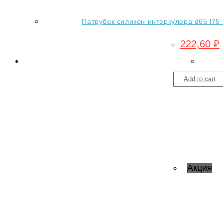
Патрубок силикон интеркулера d65 l75 s
222,60
₽
Add to cart
Акция