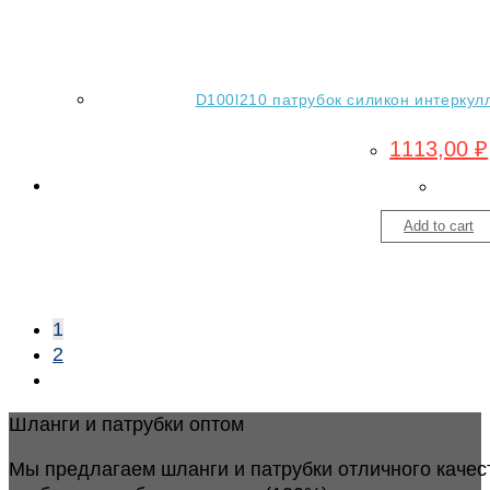
D100l210 патрубок силикон интеркул
1113,00
₽
Add to cart
1
2
Шланги и патрубки оптом
Мы предлагаем шланги и патрубки отличного качес