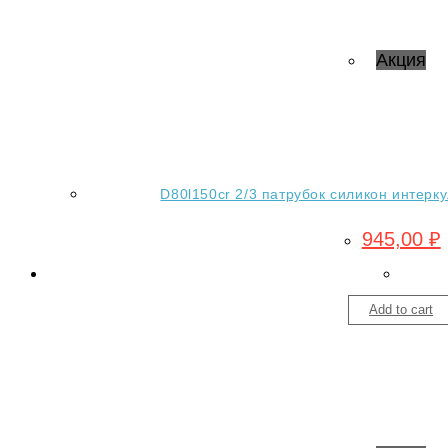
Акция
D80l150cr 2/3 патрубок силикон интерку
945,00
₽
Add to cart