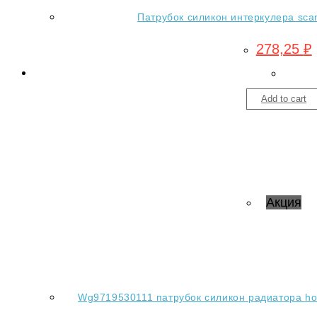
Патрубок силикон интеркулера scan
278,25
₽
Add to cart
Акция
Wg9719530111 патрубок силикон радиатора ho