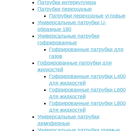
Патрубки интеркуллера
Патрубки переходные
Патрубки переходные угловые
Универсальные патрубки U-
образные 180
Универсальные патрубки
гофрированные
Гофрированные патрубки для
газов
Гофрированные патрубки для
жидкостей
Гофрированные патрубки L400
для жидкостей
Гофрированные патрубки L600
для жидкостей
Гофрированные патрубки L800
для жидкостей
Универсальные патрубки
демпферные
Универсальные патрубки прямые