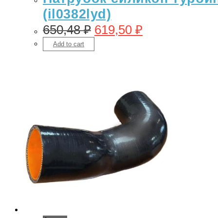
(il0382lyd)
650,48
₽
619,50
₽
Add to cart