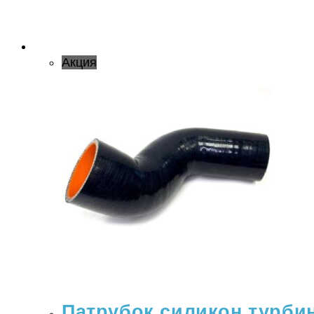
Акция
Патрубок силикон турбины