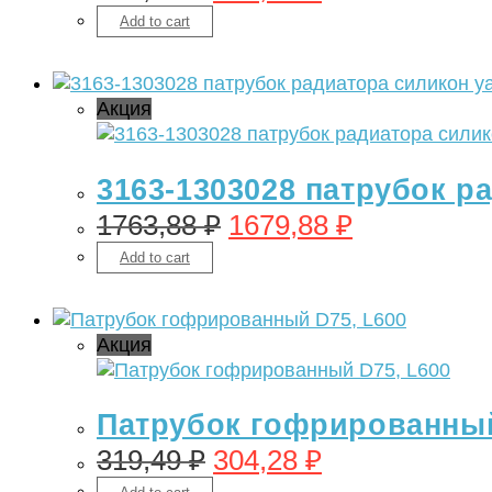
Add to cart
Акция
3163-1303028 патрубок р
1763,88
₽
1679,88
₽
Add to cart
Акция
Патрубок гофрированный
319,49
₽
304,28
₽