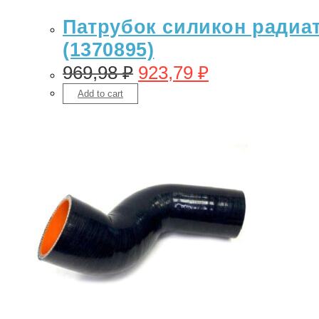
Патрубок силикон радиато
(1370895)
969,98
₽
923,79
₽
Add to cart