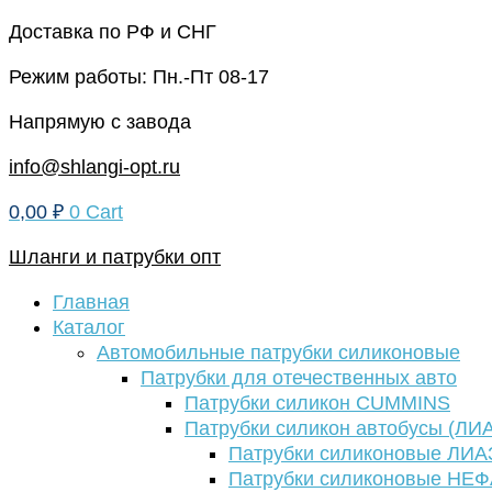
Перейти
Доставка по РФ и СНГ
к
Режим работы: Пн.-Пт 08-17
содержимому
Напрямую с завода
info@shlangi-opt.ru
0,00
₽
0
Cart
Шланги и патрубки опт
Главная
Каталог
Автомобильные патрубки силиконовые
Патрубки для отечественных авто
Патрубки силикон CUMMINS
Патрубки силикон автобусы (ЛИ
Патрубки силиконовые ЛИА
Патрубки силиконовые НЕ