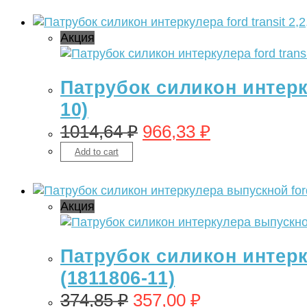
Акция
Патрубок силикон интеркул
10)
1014,64
₽
966,33
₽
Add to cart
Акция
Патрубок силикон интерку
(1811806-11)
374,85
₽
357,00
₽