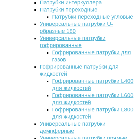
Патрубки интеркуллера
Патрубки переходные
Патрубки переходные угловые
Универсальные патрубки U-
образные 180
Универсальные патрубки
гофрированные
Гофрированные патрубки для
газов
Гофрированные патрубки для
жидкостей
Гофрированные патрубки L400
для жидкостей
Гофрированные патрубки L600
для жидкостей
Гофрированные патрубки L800
для жидкостей
Универсальные патрубки
демпферные
Универсальные патрубки прямые