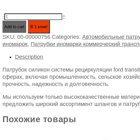
Патрубок
-
+
силикон
Add to cart
В 1 клик!
системы
SKU:
00-00000756
Categories:
Автомобильные патру
рециркуляции
иномарок
,
Патрубки иномарки коммерческий трансп
ford
transit
Description
на
охладитель
Патрубок силикон системы рециркуляции ford transi
egr
сферах, включая промышленность, сельское хозяйст
(155л.с.)
прочность, надежность и долговечность.
черный
(1814765)
Мы используем только высококачественные материа
quantity
предложить широкий ассортимент шлангов и патруб
Похожие товары