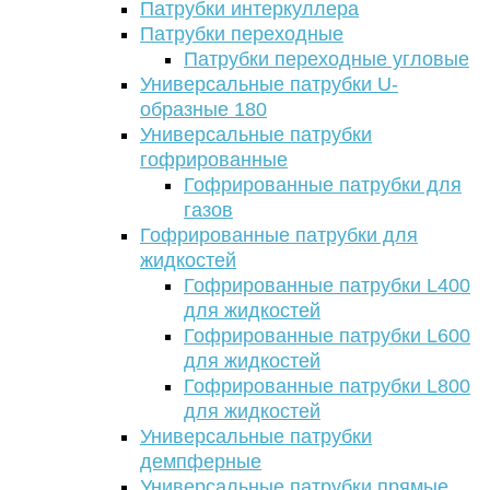
Патрубки интеркуллера
Патрубки переходные
Патрубки переходные угловые
Универсальные патрубки U-
образные 180
Универсальные патрубки
гофрированные
Гофрированные патрубки для
газов
Гофрированные патрубки для
жидкостей
Гофрированные патрубки L400
для жидкостей
Гофрированные патрубки L600
для жидкостей
Гофрированные патрубки L800
для жидкостей
Универсальные патрубки
демпферные
Универсальные патрубки прямые