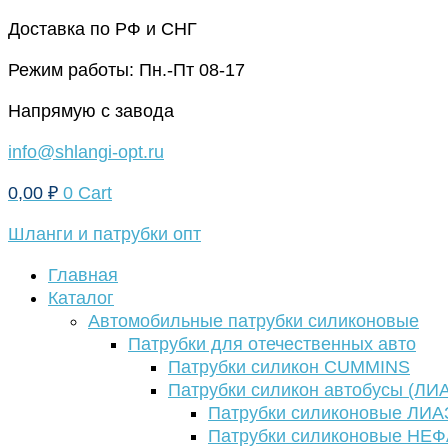
Перейти
Доставка по РФ и СНГ
к
Режим работы: Пн.-Пт 08-17
содержимому
Напрямую с завода
info@shlangi-opt.ru
0,00
₽
0
Cart
Шланги и патрубки опт
Главная
Каталог
Автомобильные патрубки силиконовые
Патрубки для отечественных авто
Патрубки силикон CUMMINS
Патрубки силикон автобусы (ЛИ
Патрубки силиконовые ЛИА
Патрубки силиконовые НЕ