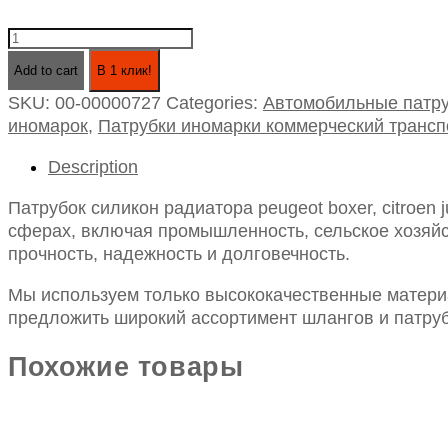
Патрубок
силикон
Add to cart
В 1 клик!
радиатора
SKU:
00-00000727
Categories:
Автомобильные патру
peugeot
иномарок
,
Патрубки иномарки коммерческий трансп
boxer,
citroen
Description
jumper
дв.2.5/2.8-
Патрубок силикон радиатора peugeot boxer, citroen
2.8
сферах, включая промышленность, сельское хозяйст
верхний
прочность, надежность и долговечность.
черный
(1317a5)
Мы используем только высококачественные материа
quantity
предложить широкий ассортимент шлангов и патруб
Похожие товары