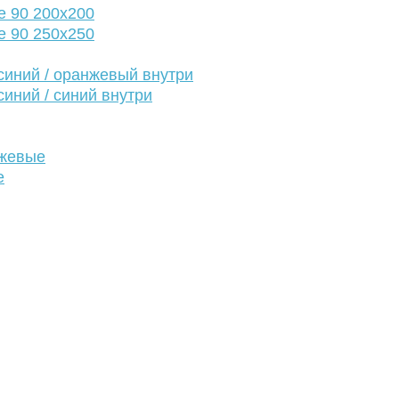
е 90 200х200
е 90 250х250
иний / оранжевый внутри
иний / синий внутри
нжевые
е