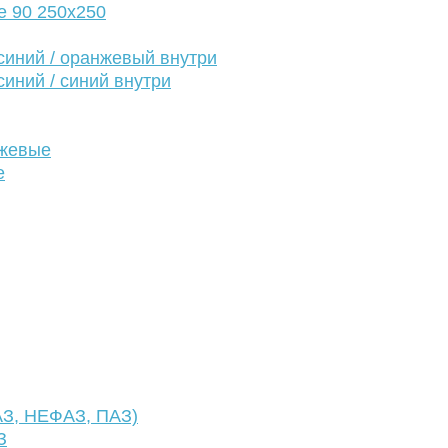
е 90 250х250
иний / оранжевый внутри
иний / синий внутри
нжевые
е
АЗ, НЕФАЗ, ПАЗ)
З