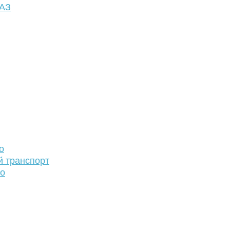
ФАЗ
о
й транспорт
то