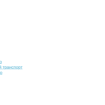
о
й транспорт
то