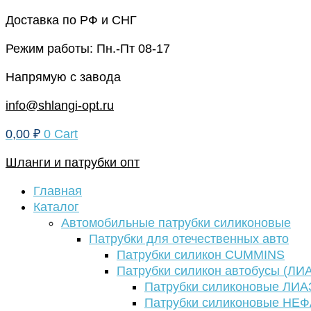
Перейти
Доставка по РФ и СНГ
к
Режим работы: Пн.-Пт 08-17
содержимому
Напрямую с завода
info@shlangi-opt.ru
0,00
₽
0
Cart
Шланги и патрубки опт
Главная
Каталог
Автомобильные патрубки силиконовые
Патрубки для отечественных авто
Патрубки силикон CUMMINS
Патрубки силикон автобусы (ЛИ
Патрубки силиконовые ЛИА
Патрубки силиконовые НЕ