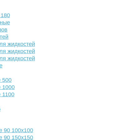
 180
нные
зов
тей
ля жидкостей
ля жидкостей
ля жидкостей
е
 500
 1000
 1100
5
е 90 100х100
е 90 150х150