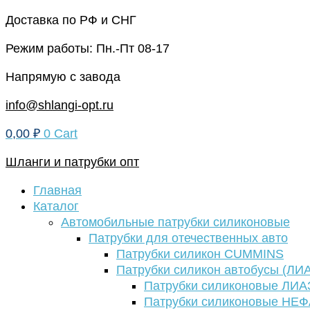
Перейти
Доставка по РФ и СНГ
к
Режим работы: Пн.-Пт 08-17
содержимому
Напрямую с завода
info@shlangi-opt.ru
0,00
₽
0
Cart
Шланги и патрубки опт
Главная
Каталог
Автомобильные патрубки силиконовые
Патрубки для отечественных авто
Патрубки силикон CUMMINS
Патрубки силикон автобусы (ЛИ
Патрубки силиконовые ЛИА
Патрубки силиконовые НЕ