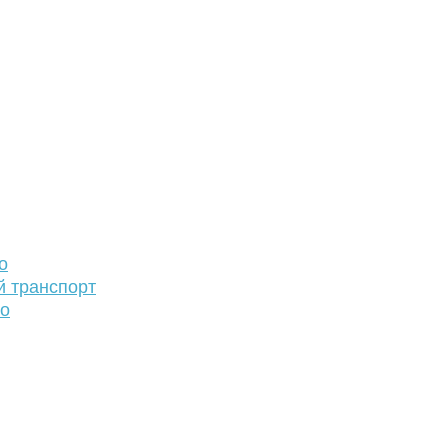
о
й транспорт
то