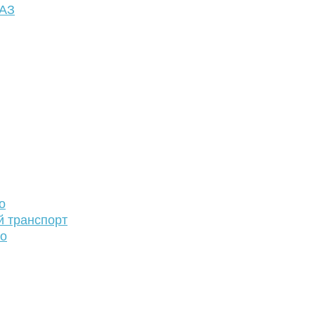
ФАЗ
о
й транспорт
то