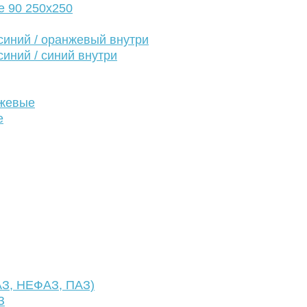
е 90 250х250
иний / оранжевый внутри
иний / синий внутри
нжевые
е
АЗ, НЕФАЗ, ПАЗ)
З