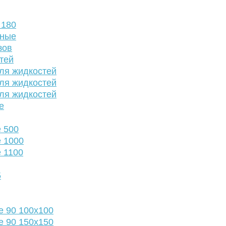
 180
нные
зов
тей
ля жидкостей
ля жидкостей
ля жидкостей
е
 500
 1000
 1100
5
е 90 100х100
е 90 150х150