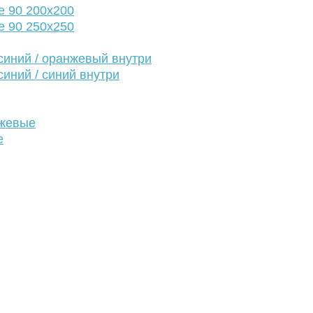
е 90 200х200
е 90 250х250
иний / оранжевый внутри
иний / синий внутри
нжевые
е