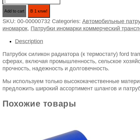
Патрубок
силикон
Add to cart
В 1 клик!
радиатора
SKU:
00-00000732
Categories:
Автомобильные патру
(к
иномарок
,
Патрубки иномарки коммерческий трансп
термостату)
ford
Description
transit
дв.2,4
Патрубок силикон радиатора (к термостату) ford tra
с
сферах, включая промышленность, сельское хозяйст
2006
прочность, надежность и долговечность.
г.
верхний
Мы используем только высококачественные материа
черный
предложить широкий ассортимент шлангов и патруб
(1370895)
quantity
Похожие товары