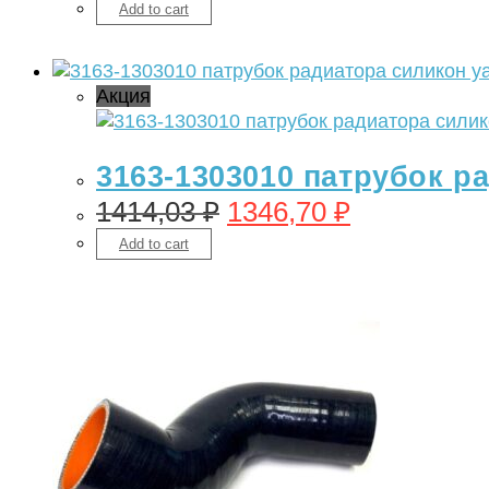
Add to cart
Акция
3163-1303010 патрубок р
1414,03
₽
1346,70
₽
Add to cart