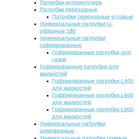
Патрубки интеркуллера
Патрубки переходные
Патрубки переходные угловые
Универсальные патрубки U-
образные 180
Универсальные патрубки
гофрированные
Гофрированные патрубки для
газов
Гофрированные патрубки для
жидкостей
Гофрированные патрубки L400
для жидкостей
Гофрированные патрубки L600
для жидкостей
Гофрированные патрубки L800
для жидкостей
Универсальные патрубки
демпферные
Универсальные патрубки прямые