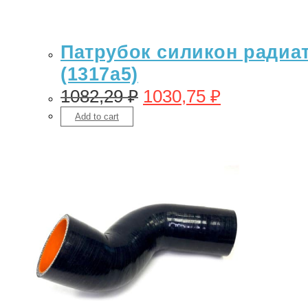
Патрубок силикон радиато
(1317a5)
1082,29
₽
1030,75
₽
Add to cart