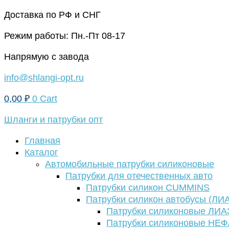
Перейти
Доставка по РФ и СНГ
к
Режим работы: Пн.-Пт 08-17
содержимому
Напрямую с завода
info@shlangi-opt.ru
0,00
₽
0
Cart
Шланги и патрубки опт
Главная
Каталог
Автомобильные патрубки силиконовые
Патрубки для отечественных авто
Патрубки силикон CUMMINS
Патрубки силикон автобусы (ЛИ
Патрубки силиконовые ЛИА
Патрубки силиконовые НЕ