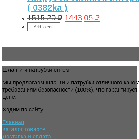
( 0382ka )
1515,20
₽
1443,05
₽
Add to cart
Шланги и патрубки оптом
Мы предлагаем шланги и патрубки отличного качес
требованиям безопасности (100%), что гарантирует
цене.
Ходим по сайту
Главная
Каталог товаров
Доставка и оплата