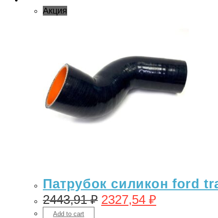
Акция
Патрубок силикон ford tra
2443,91
₽
2327,54
₽
Add to cart