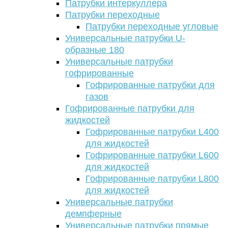
Патрубки интеркуллера
Патрубки переходные
Патрубки переходные угловые
Универсальные патрубки U-
образные 180
Универсальные патрубки
гофрированные
Гофрированные патрубки для
газов
Гофрированные патрубки для
жидкостей
Гофрированные патрубки L400
для жидкостей
Гофрированные патрубки L600
для жидкостей
Гофрированные патрубки L800
для жидкостей
Универсальные патрубки
демпферные
Универсальные патрубки прямые