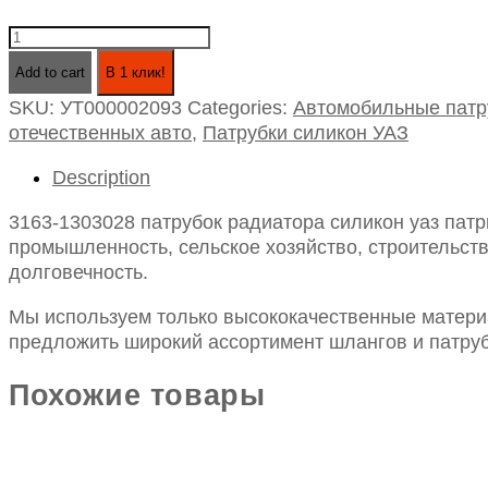
3163-
1303028
Add to cart
В 1 клик!
патрубок
SKU:
УТ000002093
Categories:
Автомобильные патр
радиатора
отечественных авто
,
Патрубки силикон УАЗ
силикон
уаз
Description
патриот
отводящий
3163-1303028 патрубок радиатора силикон уаз патр
(3сл/4,5мм)
промышленность, сельское хозяйство, строительств
quantity
долговечность.
Мы используем только высококачественные материа
предложить широкий ассортимент шлангов и патруб
Похожие товары