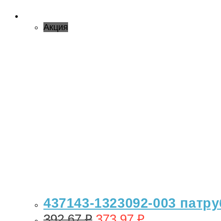
Акция
437143-1323092-003 патр
392,67
₽
373,97
₽