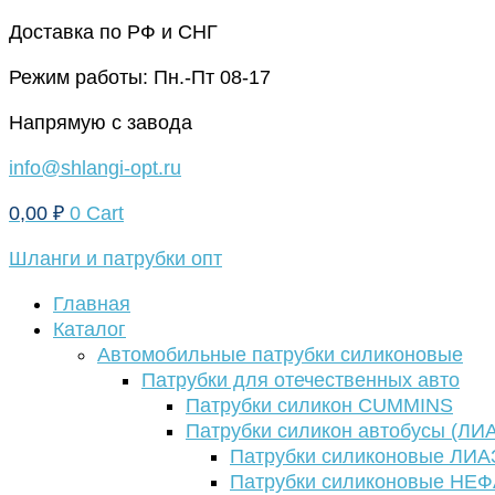
Перейти
Доставка по РФ и СНГ
к
Режим работы: Пн.-Пт 08-17
содержимому
Напрямую с завода
info@shlangi-opt.ru
0,00
₽
0
Cart
Шланги и патрубки опт
Главная
Каталог
Автомобильные патрубки силиконовые
Патрубки для отечественных авто
Патрубки силикон CUMMINS
Патрубки силикон автобусы (ЛИ
Патрубки силиконовые ЛИА
Патрубки силиконовые НЕ