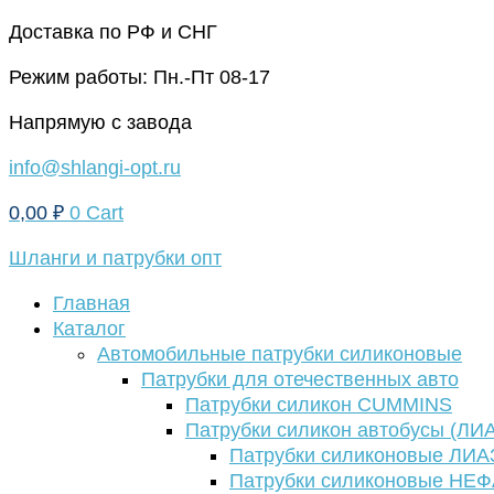
Перейти
Доставка по РФ и СНГ
к
Режим работы: Пн.-Пт 08-17
содержимому
Напрямую с завода
info@shlangi-opt.ru
0,00
₽
0
Cart
Шланги и патрубки опт
Главная
Каталог
Автомобильные патрубки силиконовые
Патрубки для отечественных авто
Патрубки силикон CUMMINS
Патрубки силикон автобусы (ЛИ
Патрубки силиконовые ЛИА
Патрубки силиконовые НЕ