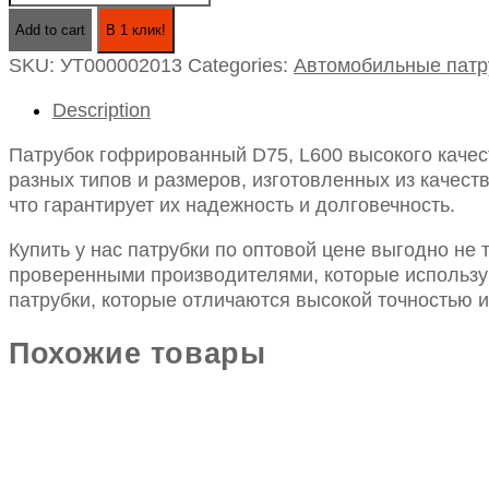
гофрированный
Add to cart
В 1 клик!
D75,
SKU:
УТ000002013
Categories:
Автомобильные патр
L600
quantity
Description
Патрубок гофрированный D75, L600 высокого каче
разных типов и размеров, изготовленных из качес
что гарантирует их надежность и долговечность.
Купить у нас патрубки по оптовой цене выгодно не
проверенными производителями, которые использу
патрубки, которые отличаются высокой точностью 
Похожие товары