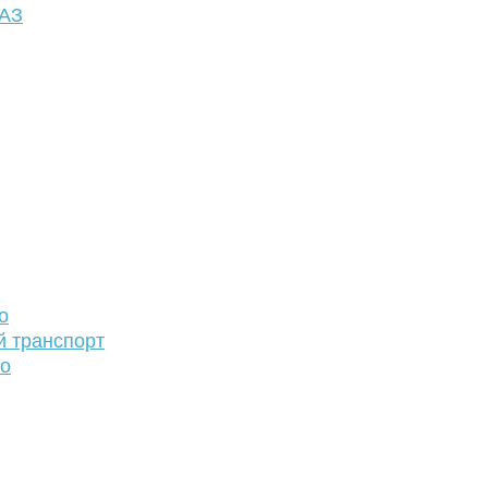
ФАЗ
о
й транспорт
то