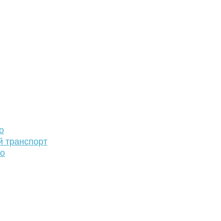
о
й транспорт
то