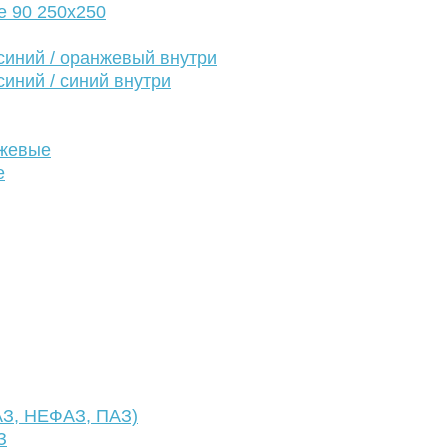
е 90 250х250
иний / оранжевый внутри
иний / синий внутри
нжевые
е
АЗ, НЕФАЗ, ПАЗ)
З