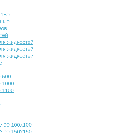
 180
нные
зов
тей
ля жидкостей
ля жидкостей
ля жидкостей
е
 500
 1000
 1100
5
е 90 100х100
е 90 150х150