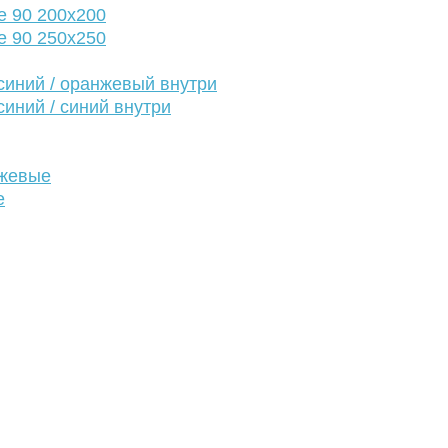
е 90 200х200
е 90 250х250
иний / оранжевый внутри
иний / синий внутри
нжевые
е