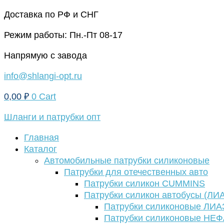
Перейти
Доставка по РФ и СНГ
к
Режим работы: Пн.-Пт 08-17
содержимому
Напрямую с завода
info@shlangi-opt.ru
0,00
₽
0
Cart
Шланги и патрубки опт
Главная
Каталог
Автомобильные патрубки силиконовые
Патрубки для отечественных авто
Патрубки силикон CUMMINS
Патрубки силикон автобусы (ЛИ
Патрубки силиконовые ЛИА
Патрубки силиконовые НЕ