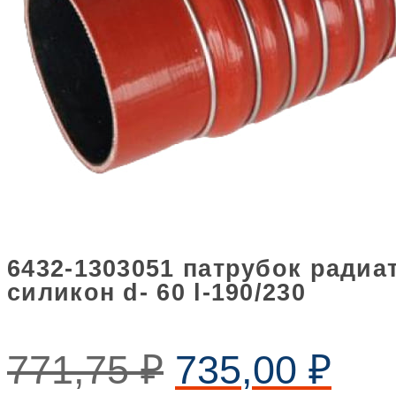
6432-1303051 патрубок радиа
силикон d- 60 l-190/230
771,75
₽
735,00
₽