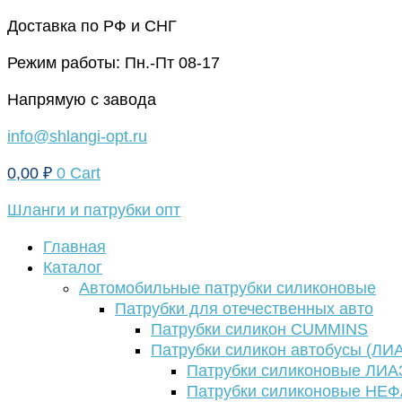
Перейти
Доставка по РФ и СНГ
к
Режим работы: Пн.-Пт 08-17
содержимому
Напрямую с завода
info@shlangi-opt.ru
0,00
₽
0
Cart
Шланги и патрубки опт
Главная
Каталог
Автомобильные патрубки силиконовые
Патрубки для отечественных авто
Патрубки силикон CUMMINS
Патрубки силикон автобусы (ЛИ
Патрубки силиконовые ЛИА
Патрубки силиконовые НЕ