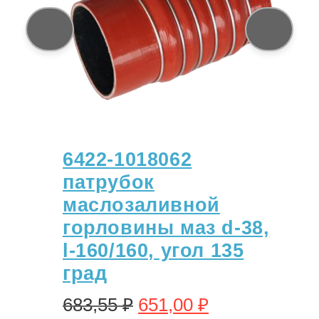
6422-1018062
патрубок
маслозаливной
горловины маз d-38,
l-160/160, угол 135
град
683,55
₽
651,00
₽