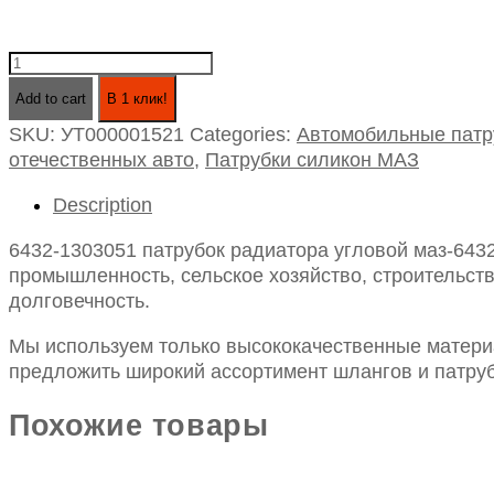
6432-
1303051
Add to cart
В 1 клик!
патрубок
SKU:
УТ000001521
Categories:
Автомобильные патр
радиатора
отечественных авто
,
Патрубки силикон МАЗ
угловой
маз-6432
Description
силикон
d-
6432-1303051 патрубок радиатора угловой маз-6432
60
промышленность, сельское хозяйство, строительств
l-
долговечность.
190/230
quantity
Мы используем только высококачественные материа
предложить широкий ассортимент шлангов и патруб
Похожие товары