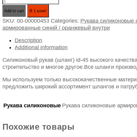
Силиконовый
рукав
Add to cart
В 1 клик!
(шланг)
SKU:
00-00000453
Categories:
Рукава силиконовые
id-
армированные синий / оранжевый внутри
45,
оранжевый
Description
внутри
Additional information
quantity
Силиконовый рукав (шланг) id-45 высокого качеств
строительство и многое другое.Все шланги произво
Мы используем только высококачественные материа
предложить широкий ассортимент шлангов и патруб
Рукава силиконовые
Рукава силиконовые армир
Похожие товары