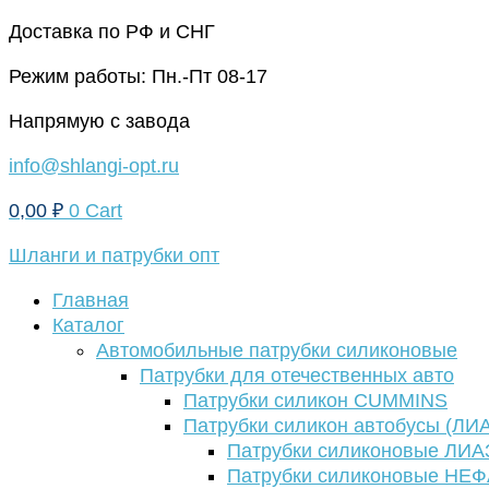
Перейти
Доставка по РФ и СНГ
к
Режим работы: Пн.-Пт 08-17
содержимому
Напрямую с завода
info@shlangi-opt.ru
0,00
₽
0
Cart
Шланги и патрубки опт
Главная
Каталог
Автомобильные патрубки силиконовые
Патрубки для отечественных авто
Патрубки силикон CUMMINS
Патрубки силикон автобусы (ЛИ
Патрубки силиконовые ЛИА
Патрубки силиконовые НЕ