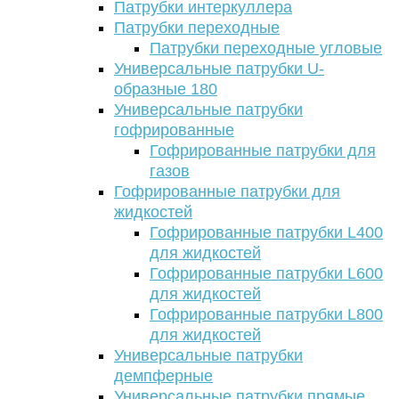
Патрубки интеркуллера
Патрубки переходные
Патрубки переходные угловые
Универсальные патрубки U-
образные 180
Универсальные патрубки
гофрированные
Гофрированные патрубки для
газов
Гофрированные патрубки для
жидкостей
Гофрированные патрубки L400
для жидкостей
Гофрированные патрубки L600
для жидкостей
Гофрированные патрубки L800
для жидкостей
Универсальные патрубки
демпферные
Универсальные патрубки прямые