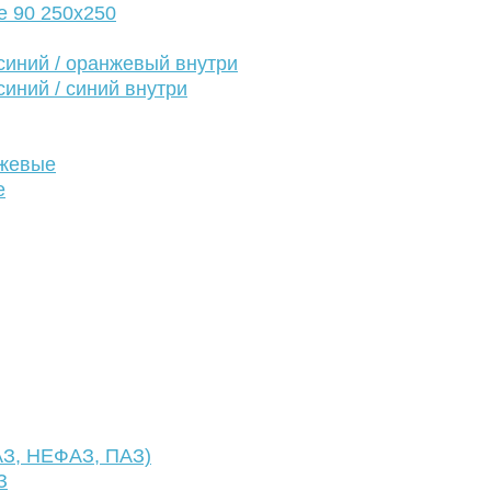
е 90 250х250
иний / оранжевый внутри
иний / синий внутри
нжевые
е
АЗ, НЕФАЗ, ПАЗ)
З