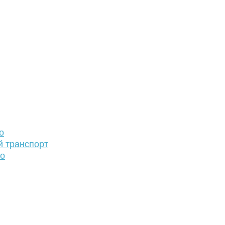
о
й транспорт
то