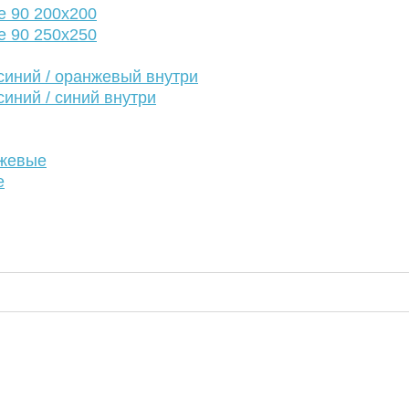
е 90 200х200
е 90 250х250
иний / оранжевый внутри
иний / синий внутри
нжевые
е