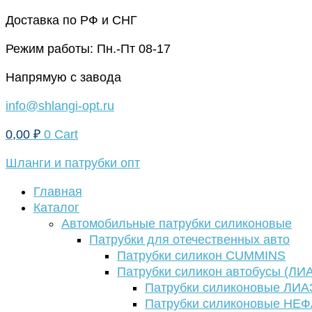
Перейти
Доставка по РФ и СНГ
к
Режим работы: Пн.-Пт 08-17
содержимому
Напрямую с завода
info@shlangi-opt.ru
0,00
₽
0
Cart
Шланги и патрубки опт
Главная
Каталог
Автомобильные патрубки силиконовые
Патрубки для отечественных авто
Патрубки силикон CUMMINS
Патрубки силикон автобусы (ЛИ
Патрубки силиконовые ЛИА
Патрубки силиконовые НЕ