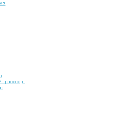
ФАЗ
о
й транспорт
то