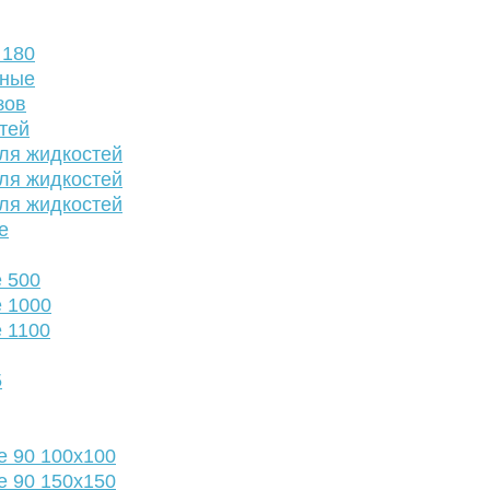
 180
нные
зов
тей
ля жидкостей
ля жидкостей
ля жидкостей
е
 500
 1000
 1100
5
е 90 100х100
е 90 150х150