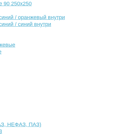
е 90 250х250
иний / оранжевый внутри
иний / синий внутри
нжевые
е
АЗ, НЕФАЗ, ПАЗ)
З