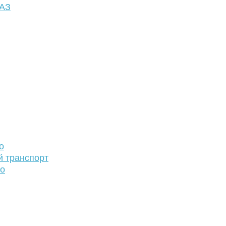
ФАЗ
о
й транспорт
то