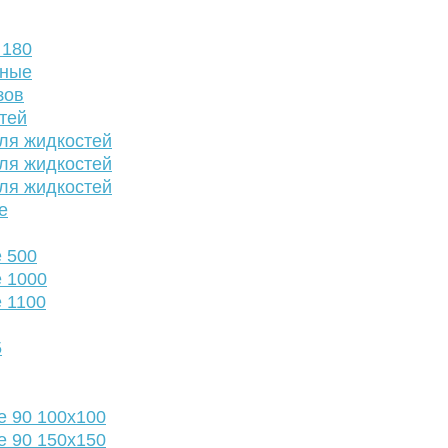
 180
нные
зов
тей
ля жидкостей
ля жидкостей
ля жидкостей
е
 500
 1000
 1100
5
е 90 100х100
е 90 150х150