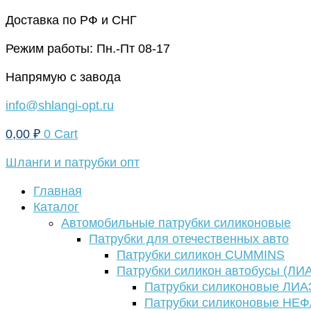
Перейти
Доставка по РФ и СНГ
к
Режим работы: Пн.-Пт 08-17
содержимому
Напрямую с завода
info@shlangi-opt.ru
0,00
₽
0
Cart
Шланги и патрубки опт
Главная
Каталог
Автомобильные патрубки силиконовые
Патрубки для отечественных авто
Патрубки силикон CUMMINS
Патрубки силикон автобусы (ЛИ
Патрубки силиконовые ЛИА
Патрубки силиконовые НЕ