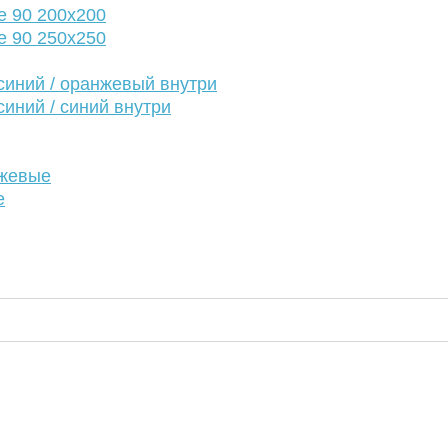
е 90 200х200
е 90 250х250
иний / оранжевый внутри
иний / синий внутри
нжевые
е