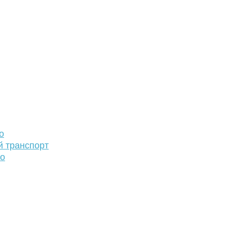
о
й транспорт
то