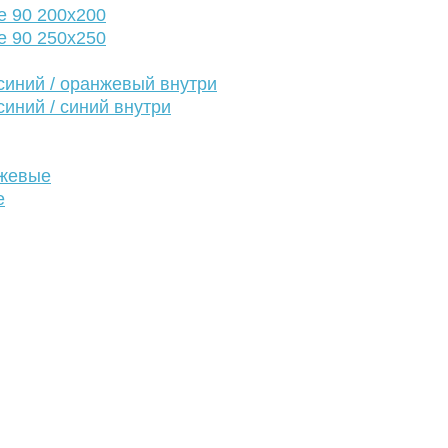
е 90 200х200
е 90 250х250
иний / оранжевый внутри
иний / синий внутри
нжевые
е