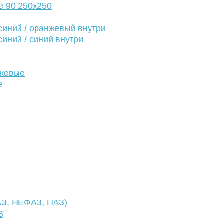
е 90 250х250
иний / оранжевый внутри
иний / синий внутри
нжевые
е
АЗ, НЕФАЗ, ПАЗ)
З