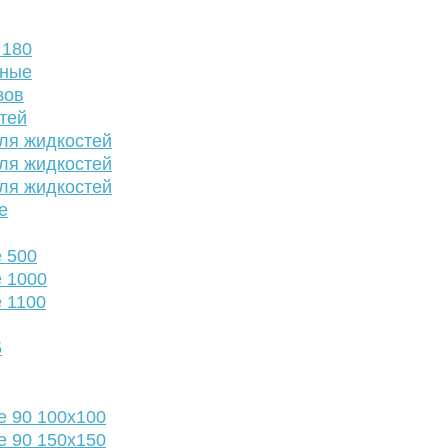
 180
нные
зов
тей
ля жидкостей
ля жидкостей
ля жидкостей
е
 500
 1000
 1100
5
е 90 100х100
е 90 150х150