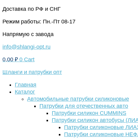
Перейти
Доставка по РФ и СНГ
к
Режим работы: Пн.-Пт 08-17
содержимому
Напрямую с завода
info@shlangi-opt.ru
0,00
₽
0
Cart
Шланги и патрубки опт
Главная
Каталог
Автомобильные патрубки силиконовые
Патрубки для отечественных авто
Патрубки силикон CUMMINS
Патрубки силикон автобусы (ЛИ
Патрубки силиконовые ЛИА
Патрубки силиконовые НЕ