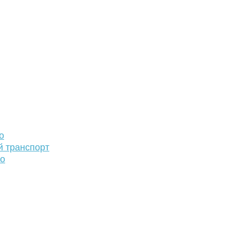
о
й транспорт
то