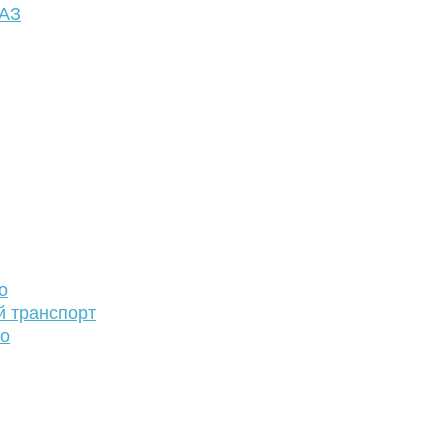
ФАЗ
о
й транспорт
то