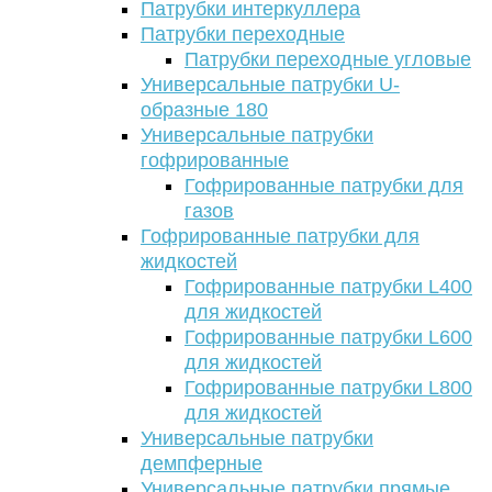
Патрубки интеркуллера
Патрубки переходные
Патрубки переходные угловые
Универсальные патрубки U-
образные 180
Универсальные патрубки
гофрированные
Гофрированные патрубки для
газов
Гофрированные патрубки для
жидкостей
Гофрированные патрубки L400
для жидкостей
Гофрированные патрубки L600
для жидкостей
Гофрированные патрубки L800
для жидкостей
Универсальные патрубки
демпферные
Универсальные патрубки прямые