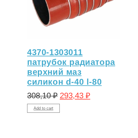
4370-1303011
патрубок радиатора
верхний маз
силикон d-40 l-80
308,10
₽
293,43
₽
Add to cart