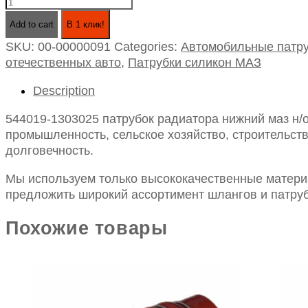
544019-
1303025
Add to cart
В 1 клик!
патрубок
SKU:
00-00000091
Categories:
Автомобильные патру
радиатора
отечественных авто
,
Патрубки силикон МАЗ
нижний
маз
Description
н/
о
544019-1303025 патрубок радиатора нижний маз н/о
силикон
промышленность, сельское хозяйство, строительств
d-
долговечность.
60
l-
Мы используем только высококачественные материа
90
предложить широкий ассортимент шлангов и патруб
quantity
Похожие товары