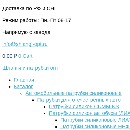
Перейти
Доставка по РФ и СНГ
к
Режим работы: Пн.-Пт 08-17
содержимому
Напрямую с завода
info@shlangi-opt.ru
0,00
₽
0
Cart
Шланги и патрубки опт
Главная
Каталог
Автомобильные патрубки силиконовые
Патрубки для отечественных авто
Патрубки силикон CUMMINS
Патрубки силикон автобусы (ЛИ
Патрубки силиконовые ЛИА
Патрубки силиконовые НЕ