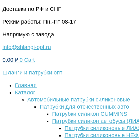
Перейти
Доставка по РФ и СНГ
к
Режим работы: Пн.-Пт 08-17
содержимому
Напрямую с завода
info@shlangi-opt.ru
0,00
₽
0
Cart
Шланги и патрубки опт
Главная
Каталог
Автомобильные патрубки силиконовые
Патрубки для отечественных авто
Патрубки силикон CUMMINS
Патрубки силикон автобусы (ЛИ
Патрубки силиконовые ЛИА
Патрубки силиконовые НЕ