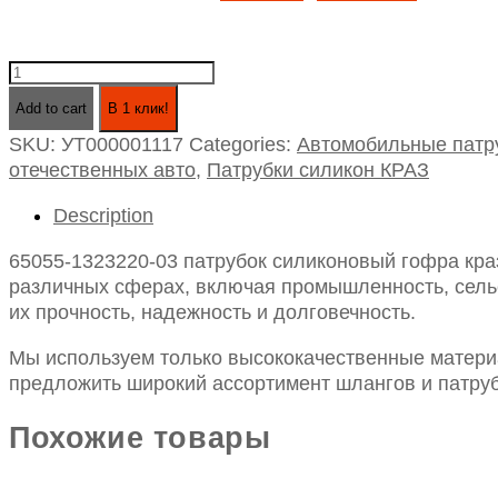
65055-
1323220-
Add to cart
В 1 клик!
03
SKU:
УТ000001117
Categories:
Автомобильные патр
патрубок
отечественных авто
,
Патрубки силикон КРАЗ
силиконовый
гофра
Description
краз
интеркулера
65055-1323220-03 патрубок силиконовый гофра краз 
с
различных сферах, включая промышленность, сельск
кольцами(liebherr
их прочность, надежность и долговечность.
r984*двс
qsk-
Мы используем только высококачественные материа
19)
предложить широкий ассортимент шлангов и патруб
id
90-
Похожие товары
116
quantity