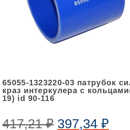
65055-1323220-03 патрубок 
краз интеркулера с кольцами(
19) id 90-116
417,21
₽
397,34
₽