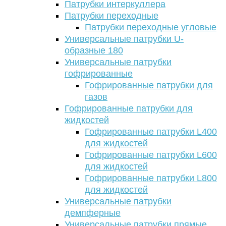
Патрубки интеркуллера
Патрубки переходные
Патрубки переходные угловые
Универсальные патрубки U-
образные 180
Универсальные патрубки
гофрированные
Гофрированные патрубки для
газов
Гофрированные патрубки для
жидкостей
Гофрированные патрубки L400
для жидкостей
Гофрированные патрубки L600
для жидкостей
Гофрированные патрубки L800
для жидкостей
Универсальные патрубки
демпферные
Универсальные патрубки прямые