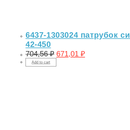
6437-1303024 патрубок с
42-450
704,56
₽
671,01
₽
Add to cart