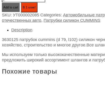
патрубок
Add to cart
В 1 клик!
cummins
SKU:
УТ000002085
Categories:
Автомобильные патр
(d
отечественных авто
,
Патрубки силикон CUMMINS
79,
l102)
Description
силикон
черный
3630125 патрубок cummins (d 79, l102) силикон че
quantity
хозяйство, строительство и многое другое.Все шлан
Мы используем только высококачественные материа
предложить широкий ассортимент шлангов и патруб
Похожие товары