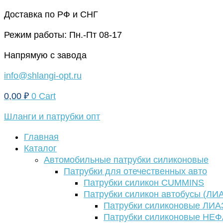
Перейти
Доставка по РФ и СНГ
к
Режим работы: Пн.-Пт 08-17
содержимому
Напрямую с завода
info@shlangi-opt.ru
0,00
₽
0
Cart
Шланги и патрубки опт
Главная
Каталог
Автомобильные патрубки силиконовые
Патрубки для отечественных авто
Патрубки силикон CUMMINS
Патрубки силикон автобусы (ЛИ
Патрубки силиконовые ЛИА
Патрубки силиконовые НЕ