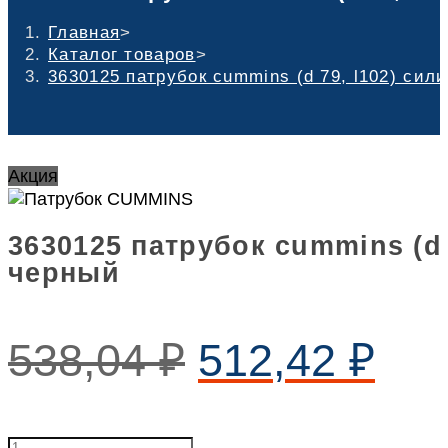
Главная
>
Каталог товаров
>
3630125 патрубок cummins (d 79, l102) сил
Акция
3630125 патрубок cummins (d 
черный
538,04
₽
512,42
₽
3630125