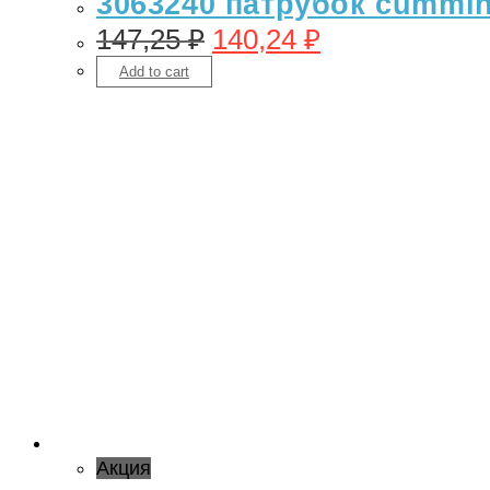
3063240 патрубок cummin
147,25
₽
140,24
₽
Add to cart
Акция