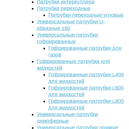
Патрубки интеркуллера
Патрубки переходные
Патрубки переходные угловые
Универсальные патрубки U-
образные 180
Универсальные патрубки
гофрированные
Гофрированные патрубки для
газов
Гофрированные патрубки для
жидкостей
Гофрированные патрубки L400
для жидкостей
Гофрированные патрубки L600
для жидкостей
Гофрированные патрубки L800
для жидкостей
Универсальные патрубки
демпферные
Универсальные патрубки прямые