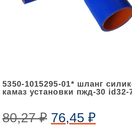
5350-1015295-01* шланг сили
камаз установки пжд-30 id32-
80,27
₽
76,45
₽