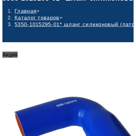
Главная
>
Каталог товаров
>
5350-1015295-01* шланг силиконовый (патру
Акция