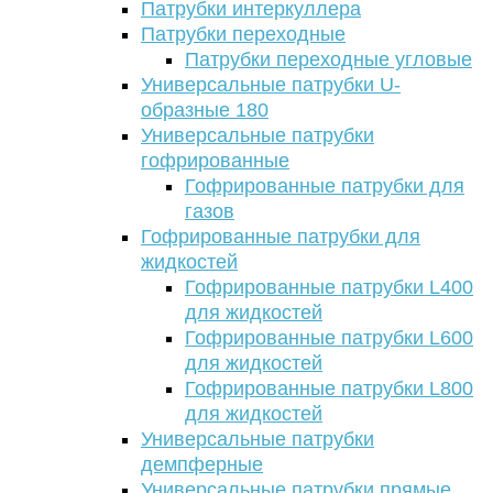
Патрубки интеркуллера
Патрубки переходные
Патрубки переходные угловые
Универсальные патрубки U-
образные 180
Универсальные патрубки
гофрированные
Гофрированные патрубки для
газов
Гофрированные патрубки для
жидкостей
Гофрированные патрубки L400
для жидкостей
Гофрированные патрубки L600
для жидкостей
Гофрированные патрубки L800
для жидкостей
Универсальные патрубки
демпферные
Универсальные патрубки прямые