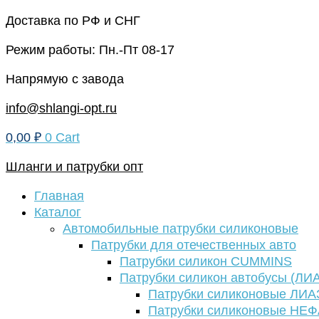
Перейти
Доставка по РФ и СНГ
к
Режим работы: Пн.-Пт 08-17
содержимому
Напрямую с завода
info@shlangi-opt.ru
0,00
₽
0
Cart
Шланги и патрубки опт
Главная
Каталог
Автомобильные патрубки силиконовые
Патрубки для отечественных авто
Патрубки силикон CUMMINS
Патрубки силикон автобусы (ЛИ
Патрубки силиконовые ЛИА
Патрубки силиконовые НЕ