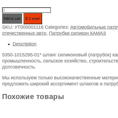
5350-
1015295-
Add to cart
В 1 клик!
01*
SKU:
УТ000001116
Categories:
Автомобильные патр
шланг
отечественных авто
,
Патрубки силикон КАМАЗ
силиконовый
(патрубок)
Description
камаз
установки
5350-1015295-01* шланг силиконовый (патрубок) ка
пжд-30
промышленность, сельское хозяйство, строительств
id32-
долговечность.
70
quantity
Мы используем только высококачественные материа
предложить широкий ассортимент шлангов и патруб
Похожие товары