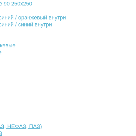
е 90 250х250
иний / оранжевый внутри
иний / синий внутри
нжевые
е
АЗ, НЕФАЗ, ПАЗ)
З