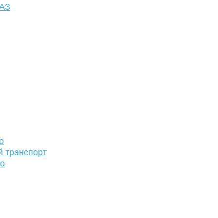
ФАЗ
о
й транспорт
то