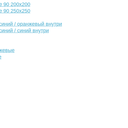
е 90 200х200
е 90 250х250
иний / оранжевый внутри
иний / синий внутри
нжевые
е