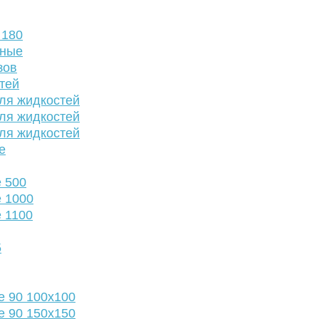
 180
нные
зов
тей
ля жидкостей
ля жидкостей
ля жидкостей
е
 500
 1000
 1100
5
е 90 100х100
е 90 150х150