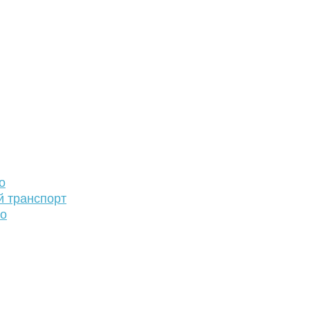
о
й транспорт
то