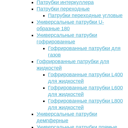
Патрубки интеркуллера
Патрубки переходные
Патрубки переходные угловые
Универсальные патрубки U-
образные 180
Универсальные патрубки
гофрированные
Гофрированные патрубки для
газов
Гофрированные патрубки для
жидкостей
Гофрированные патрубки L400
для жидкостей
Гофрированные патрубки L600
для жидкостей
Гофрированные патрубки L800
для жидкостей
Универсальные патрубки
демпферные
Универсальные патрубки прямые