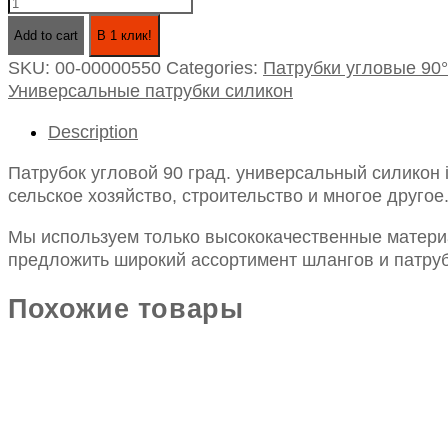
Патрубок
угловой
Add to cart
В 1 клик!
90
SKU:
00-00000550
Categories:
Патрубки угловые 90°
град.
Универсальные патрубки силикон
универсальный
силикон
Description
id32х250х250
quantity
Патрубок угловой 90 град. универсальный силикон
сельское хозяйство, строительство и многое другое
Мы используем только высококачественные материа
предложить широкий ассортимент шлангов и патруб
Похожие товары