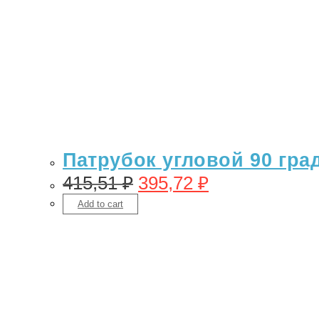
Патрубок угловой 90 гра
415,51
₽
395,72
₽
Add to cart