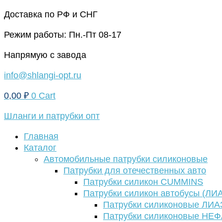
Перейти
Доставка по РФ и СНГ
к
Режим работы: Пн.-Пт 08-17
содержимому
Напрямую с завода
info@shlangi-opt.ru
0,00
₽
0
Cart
Шланги и патрубки опт
Главная
Каталог
Автомобильные патрубки силиконовые
Патрубки для отечественных авто
Патрубки силикон CUMMINS
Патрубки силикон автобусы (ЛИ
Патрубки силиконовые ЛИА
Патрубки силиконовые НЕ