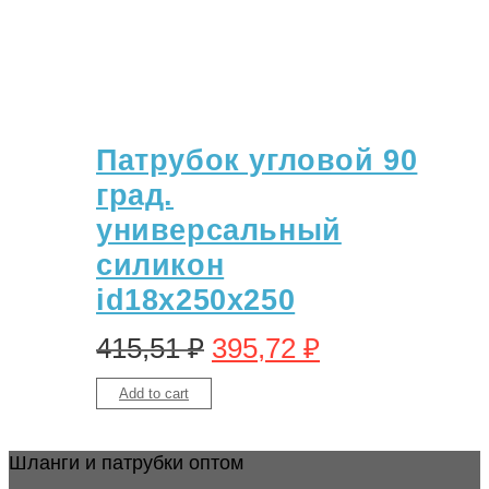
Патрубок угловой 90
град.
универсальный
силикон
id18х250х250
415,51
₽
395,72
₽
Add to cart
Шланги и патрубки оптом