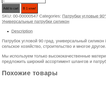
Патрубок
угловой
Add to cart
В 1 клик!
90
SKU:
00-00000547
Categories:
Патрубки угловые 90°
град.
Универсальные патрубки силикон
универсальный
силикон
Description
id28х250х250
quantity
Патрубок угловой 90 град. универсальный силикон
сельское хозяйство, строительство и многое другое
Мы используем только высококачественные материа
предложить широкий ассортимент шлангов и патруб
Похожие товары