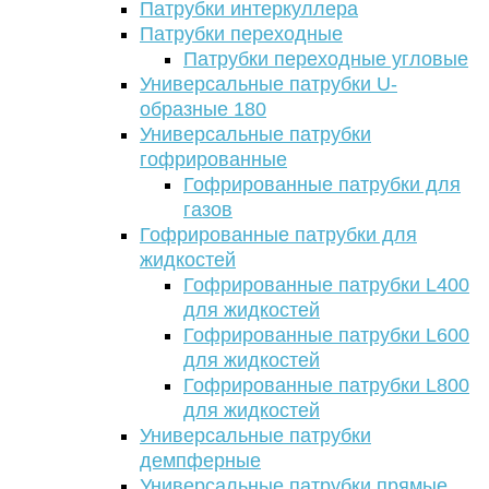
Патрубки интеркуллера
Патрубки переходные
Патрубки переходные угловые
Универсальные патрубки U-
образные 180
Универсальные патрубки
гофрированные
Гофрированные патрубки для
газов
Гофрированные патрубки для
жидкостей
Гофрированные патрубки L400
для жидкостей
Гофрированные патрубки L600
для жидкостей
Гофрированные патрубки L800
для жидкостей
Универсальные патрубки
демпферные
Универсальные патрубки прямые