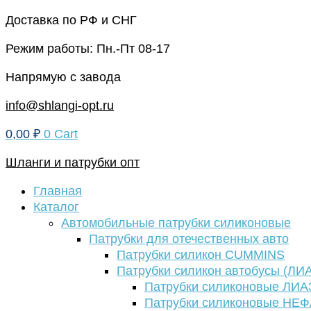
Перейти
Доставка по РФ и СНГ
к
Режим работы: Пн.-Пт 08-17
содержимому
Напрямую с завода
info@shlangi-opt.ru
0,00
₽
0
Cart
Шланги и патрубки опт
Главная
Каталог
Автомобильные патрубки силиконовые
Патрубки для отечественных авто
Патрубки силикон CUMMINS
Патрубки силикон автобусы (ЛИ
Патрубки силиконовые ЛИА
Патрубки силиконовые НЕ