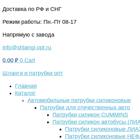
Перейти
Доставка по РФ и СНГ
к
Режим работы: Пн.-Пт 08-17
содержимому
Напрямую с завода
info@shlangi-opt.ru
0,00
₽
0
Cart
Шланги и патрубки опт
Главная
Каталог
Автомобильные патрубки силиконовые
Патрубки для отечественных авто
Патрубки силикон CUMMINS
Патрубки силикон автобусы (ЛИ
Патрубки силиконовые ЛИА
Патрубки силиконовые НЕ