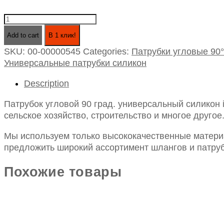
Патрубок
угловой
Add to cart
В 1 клик!
90
SKU:
00-00000545
Categories:
Патрубки угловые 90°
град.
Универсальные патрубки силикон
универсальный
силикон
Description
id20х250х250
quantity
Патрубок угловой 90 град. универсальный силикон
сельское хозяйство, строительство и многое другое
Мы используем только высококачественные материа
предложить широкий ассортимент шлангов и патруб
Похожие товары