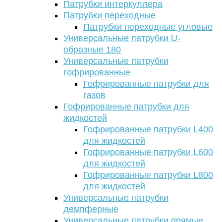
Патрубки интеркуллера
Патрубки переходные
Патрубки переходные угловые
Универсальные патрубки U-
образные 180
Универсальные патрубки
гофрированные
Гофрированные патрубки для
газов
Гофрированные патрубки для
жидкостей
Гофрированные патрубки L400
для жидкостей
Гофрированные патрубки L600
для жидкостей
Гофрированные патрубки L800
для жидкостей
Универсальные патрубки
демпферные
Универсальные патрубки прямые