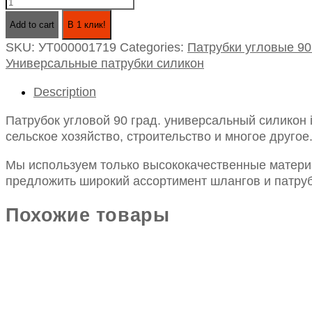
Патрубок
угловой
Add to cart
В 1 клик!
90
SKU:
УТ000001719
Categories:
Патрубки угловые 90
град.
Универсальные патрубки силикон
универсальный
силикон
Description
id75х200х200
quantity
Патрубок угловой 90 град. универсальный силикон
сельское хозяйство, строительство и многое другое
Мы используем только высококачественные материа
предложить широкий ассортимент шлангов и патруб
Похожие товары