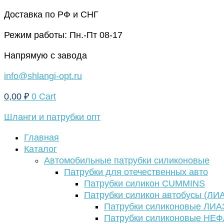
Перейти
Доставка по РФ и СНГ
к
Режим работы: Пн.-Пт 08-17
содержимому
Напрямую с завода
info@shlangi-opt.ru
0,00
₽
0
Cart
Шланги и патрубки опт
Главная
Каталог
Автомобильные патрубки силиконовые
Патрубки для отечественных авто
Патрубки силикон CUMMINS
Патрубки силикон автобусы (ЛИ
Патрубки силиконовые ЛИА
Патрубки силиконовые НЕ