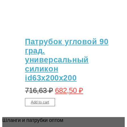
Патрубок угловой 90
град.
универсальный
силикон
id63х200х200
716,63
₽
682,50
₽
Add to cart
Шланги и патрубки оптом