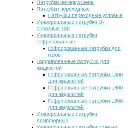
Патрубки интеркуллера
Патрубки переходные
Патрубки переходные угловые
Универсальные патрубки U-
образные 180
Универсальные патрубки
гофрированные
Гофрированные патрубки для
газов
Гофрированные патрубки для
жидкостей
Гофрированные патрубки L400
для жидкостей
Гофрированные патрубки L600
для жидкостей
Гофрированные патрубки L800
для жидкостей
Универсальные патрубки
демпферные
Универсальные патрубки прямые