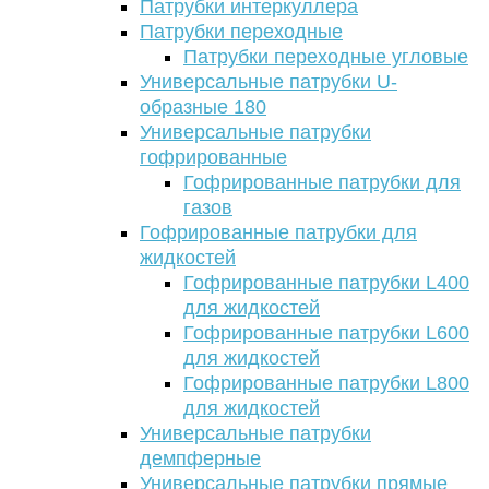
Патрубки интеркуллера
Патрубки переходные
Патрубки переходные угловые
Универсальные патрубки U-
образные 180
Универсальные патрубки
гофрированные
Гофрированные патрубки для
газов
Гофрированные патрубки для
жидкостей
Гофрированные патрубки L400
для жидкостей
Гофрированные патрубки L600
для жидкостей
Гофрированные патрубки L800
для жидкостей
Универсальные патрубки
демпферные
Универсальные патрубки прямые