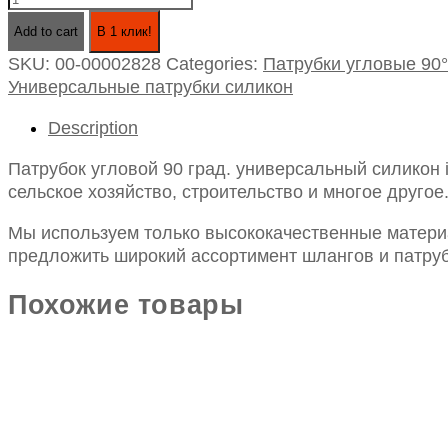
угловой
Add to cart
В 1 клик!
90
SKU:
00-00002828
Categories:
Патрубки угловые 90°
град.
Универсальные патрубки силикон
универсальный
силикон
Description
id65х250х250
quantity
Патрубок угловой 90 град. универсальный силикон
сельское хозяйство, строительство и многое другое
Мы используем только высококачественные материа
предложить широкий ассортимент шлангов и патруб
Похожие товары