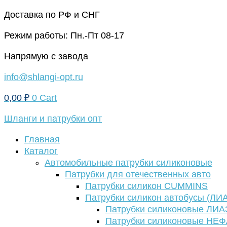
Перейти
Доставка по РФ и СНГ
к
Режим работы: Пн.-Пт 08-17
содержимому
Напрямую с завода
info@shlangi-opt.ru
0,00
₽
0
Cart
Шланги и патрубки опт
Главная
Каталог
Автомобильные патрубки силиконовые
Патрубки для отечественных авто
Патрубки силикон CUMMINS
Патрубки силикон автобусы (ЛИ
Патрубки силиконовые ЛИА
Патрубки силиконовые НЕ