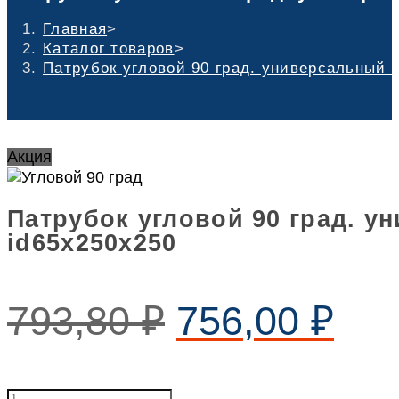
Главная
>
Каталог товаров
>
Патрубок угловой 90 град. универсальный 
Акция
Патрубок угловой 90 град. 
id65х250х250
793,80
₽
756,00
₽
Патрубок