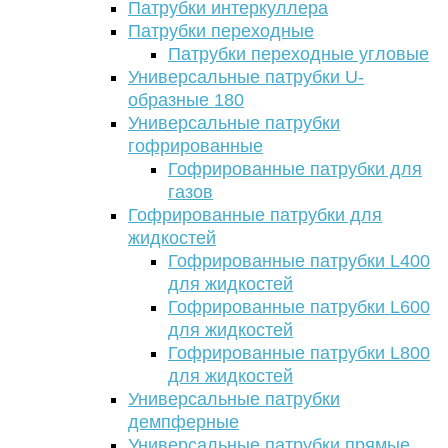
Патрубки интеркуллера
Патрубки переходные
Патрубки переходные угловые
Универсальные патрубки U-
образные 180
Универсальные патрубки
гофрированные
Гофрированные патрубки для
газов
Гофрированные патрубки для
жидкостей
Гофрированные патрубки L400
для жидкостей
Гофрированные патрубки L600
для жидкостей
Гофрированные патрубки L800
для жидкостей
Универсальные патрубки
демпферные
Универсальные патрубки прямые