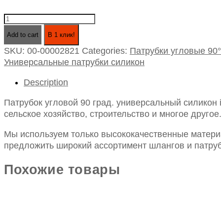
Патрубок
угловой
Add to cart
В 1 клик!
90
SKU:
00-00002821
Categories:
Патрубки угловые 90°
град.
Универсальные патрубки силикон
универсальный
силикон
Description
id95х250х250
quantity
Патрубок угловой 90 град. универсальный силикон
сельское хозяйство, строительство и многое другое
Мы используем только высококачественные материа
предложить широкий ассортимент шлангов и патруб
Похожие товары