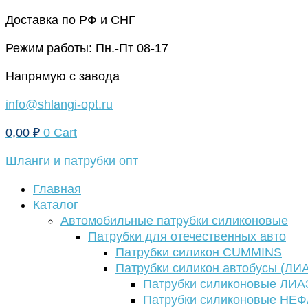
Перейти
Доставка по РФ и СНГ
к
Режим работы: Пн.-Пт 08-17
содержимому
Напрямую с завода
info@shlangi-opt.ru
0,00
₽
0
Cart
Шланги и патрубки опт
Главная
Каталог
Автомобильные патрубки силиконовые
Патрубки для отечественных авто
Патрубки силикон CUMMINS
Патрубки силикон автобусы (ЛИ
Патрубки силиконовые ЛИА
Патрубки силиконовые НЕ