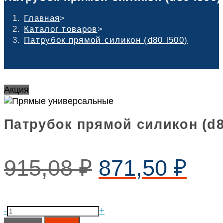
Главная
>
Каталог товаров
>
Патрубок прямой силикон (d80 l500)
Акция
Патрубок прямой силикон (d8
915,08
₽
871,50
₽
Патрубок
-
+
прямой