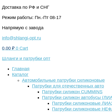
Перейти
Доставка по РФ и СНГ
к
Режим работы: Пн.-Пт 08-17
содержимому
Напрямую с завода
info@shlangi-opt.ru
0,00
₽
0
Cart
Шланги и патрубки опт
Главная
Каталог
Автомобильные патрубки силиконовые
Патрубки для отечественных авто
Патрубки силикон CUMMINS
Патрубки силикон автобусы (ЛИ
Патрубки силиконовые ЛИА
Патрубки силиконовые НЕ