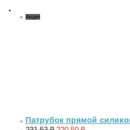
Акция
Патрубок прямой силикон
231,53
₽
220,50
₽