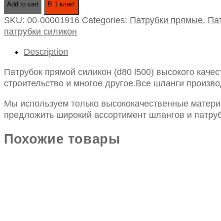
Add to cart
В 1 клик!
силикон
SKU:
00-00001916
Categories:
Патрубки прямые
,
Па
(d80
патрубки силикон
l500)
quantity
Description
Патрубок прямой силикон (d80 l500) высокого каче
строительство и многое другое.Все шланги произво
Мы используем только высококачественные материа
предложить широкий ассортимент шлангов и патруб
Похожие товары