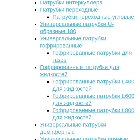
Патрубки интеркуллера
Патрубки переходные
Патрубки переходные угловые
Универсальные патрубки U-
образные 180
Универсальные патрубки
гофрированные
Гофрированные патрубки для
газов
Гофрированные патрубки для
жидкостей
Гофрированные патрубки L400
для жидкостей
Гофрированные патрубки L600
для жидкостей
Гофрированные патрубки L800
для жидкостей
Универсальные патрубки
демпферные
Универсальные патрубки прямые