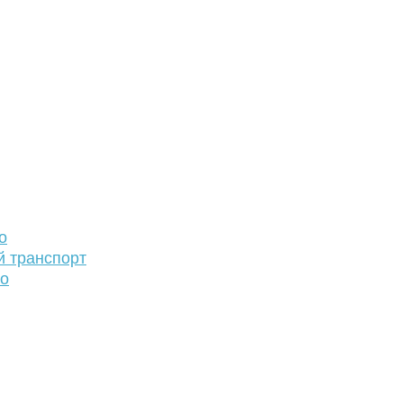
о
й транспорт
то