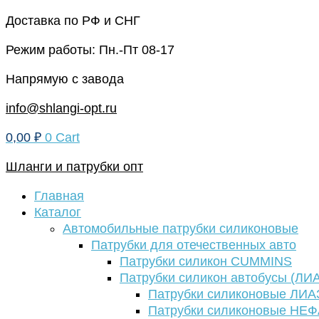
Перейти
Доставка по РФ и СНГ
к
Режим работы: Пн.-Пт 08-17
содержимому
Напрямую с завода
info@shlangi-opt.ru
0,00
₽
0
Cart
Шланги и патрубки опт
Главная
Каталог
Автомобильные патрубки силиконовые
Патрубки для отечественных авто
Патрубки силикон CUMMINS
Патрубки силикон автобусы (ЛИ
Патрубки силиконовые ЛИА
Патрубки силиконовые НЕ