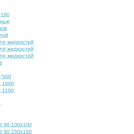
 180
нные
зов
тей
ля жидкостей
ля жидкостей
ля жидкостей
е
 500
 1000
 1100
5
е 90 100х100
е 90 150х150