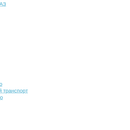
ФАЗ
о
й транспорт
то