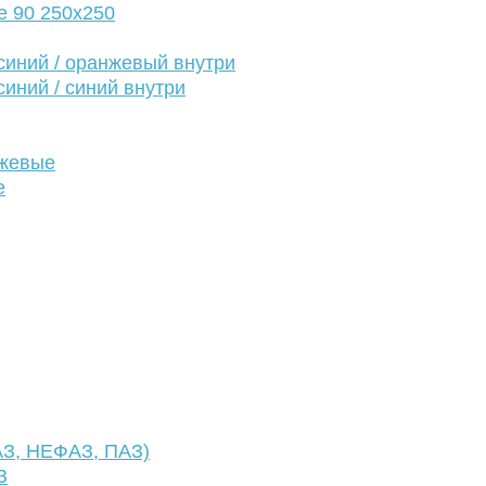
е 90 250х250
иний / оранжевый внутри
иний / синий внутри
нжевые
е
АЗ, НЕФАЗ, ПАЗ)
З