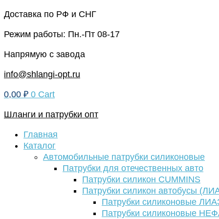
Перейти
Доставка по РФ и СНГ
к
Режим работы: Пн.-Пт 08-17
содержимому
Напрямую с завода
info@shlangi-opt.ru
0,00
₽
0
Cart
Шланги и патрубки опт
Главная
Каталог
Автомобильные патрубки силиконовые
Патрубки для отечественных авто
Патрубки силикон CUMMINS
Патрубки силикон автобусы (ЛИ
Патрубки силиконовые ЛИА
Патрубки силиконовые НЕ