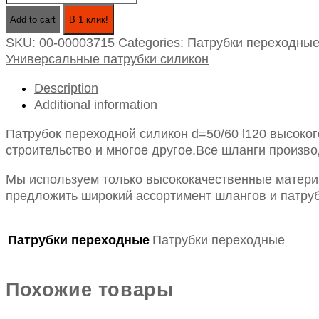
переходной
Add to cart
В 1 клик!
силикон
SKU:
00-00003715
Categories:
Патрубки переходны
d=50/60
Универсальные патрубки силикон
l120
quantity
Description
Additional information
Патрубок переходной силикон d=50/60 l120 высоко
строительство и многое другое.Все шланги произво
Мы используем только высококачественные материа
предложить широкий ассортимент шлангов и патруб
Патрубки переходные
Патрубки переходные
Похожие товары