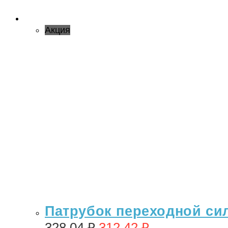
Акция
Патрубок переходной сил
328,04
₽
312,42
₽