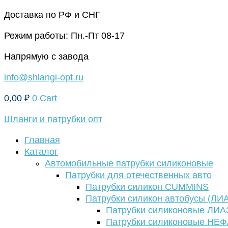
Перейти
Доставка по РФ и СНГ
к
Режим работы: Пн.-Пт 08-17
содержимому
Напрямую с завода
info@shlangi-opt.ru
0,00
₽
0
Cart
Шланги и патрубки опт
Главная
Каталог
Автомобильные патрубки силиконовые
Патрубки для отечественных авто
Патрубки силикон CUMMINS
Патрубки силикон автобусы (ЛИ
Патрубки силиконовые ЛИА
Патрубки силиконовые НЕ