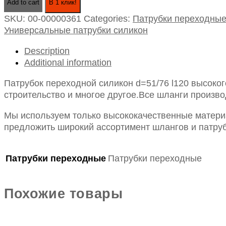
Add to cart
В 1 клик!
силикон
SKU:
00-00000361
Categories:
Патрубки переходны
d=51/76
Универсальные патрубки силикон
l120
quantity
Description
Additional information
Патрубок переходной силикон d=51/76 l120 высоко
строительство и многое другое.Все шланги произво
Мы используем только высококачественные материа
предложить широкий ассортимент шлангов и патруб
Патрубки переходные
Патрубки переходные
Похожие товары