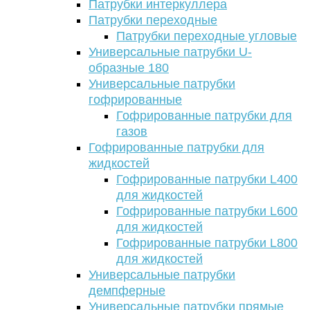
Патрубки интеркуллера
Патрубки переходные
Патрубки переходные угловые
Универсальные патрубки U-
образные 180
Универсальные патрубки
гофрированные
Гофрированные патрубки для
газов
Гофрированные патрубки для
жидкостей
Гофрированные патрубки L400
для жидкостей
Гофрированные патрубки L600
для жидкостей
Гофрированные патрубки L800
для жидкостей
Универсальные патрубки
демпферные
Универсальные патрубки прямые