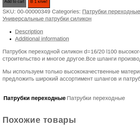
Add to cart
В 1 клик!
силикон
SKU:
00-00000349
Categories:
Патрубки переходны
d=16/20
Универсальные патрубки силикон
l100
quantity
Description
Additional information
Патрубок переходной силикон d=16/20 l100 высоко
строительство и многое другое.Все шланги произво
Мы используем только высококачественные материа
предложить широкий ассортимент шлангов и патруб
Патрубки переходные
Патрубки переходные
Похожие товары