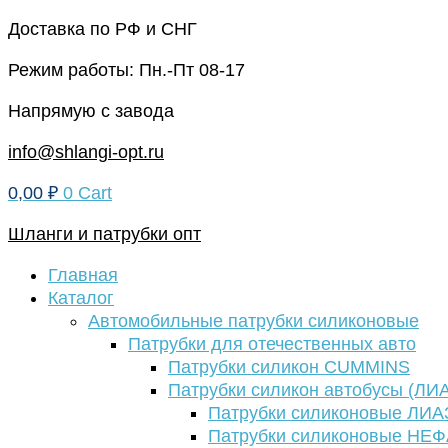
Перейти
Доставка по РФ и СНГ
к
Режим работы: Пн.-Пт 08-17
содержимому
Напрямую с завода
info@shlangi-opt.ru
0,00
₽
0
Cart
Шланги и патрубки опт
Главная
Каталог
Автомобильные патрубки силиконовые
Патрубки для отечественных авто
Патрубки силикон CUMMINS
Патрубки силикон автобусы (ЛИ
Патрубки силиконовые ЛИА
Патрубки силиконовые НЕ