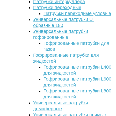
Патрубки интеркуллера
Патрубки переходные
Патрубки переходные угловые
Универсальные патрубки U-
образные 180
Универсальные патрубки
гофрированные
Гофрированные патрубки для
газов
Гофрированные патрубки для
жидкостей
Гофрированные патрубки L400
для жидкостей
Гофрированные патрубки L600
для жидкостей
Гофрированные патрубки L800
для жидкостей
Универсальные патрубки
демпферные
Универсальные патрубки прямые