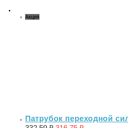
Акция
Патрубок переходной сил
332,59
₽
316,75
₽