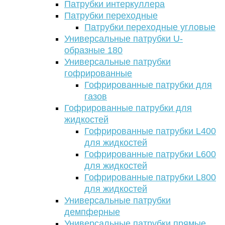
Патрубки интеркуллера
Патрубки переходные
Патрубки переходные угловые
Универсальные патрубки U-
образные 180
Универсальные патрубки
гофрированные
Гофрированные патрубки для
газов
Гофрированные патрубки для
жидкостей
Гофрированные патрубки L400
для жидкостей
Гофрированные патрубки L600
для жидкостей
Гофрированные патрубки L800
для жидкостей
Универсальные патрубки
демпферные
Универсальные патрубки прямые