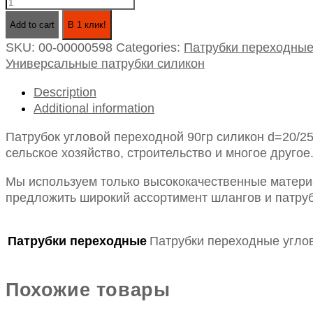
Патрубок
угловой
Add to cart
В 1 клик!
переходной
SKU:
00-00000598
Categories:
Патрубки переходны
90гр
Универсальные патрубки силикон
силикон
d=20/25
Description
l
Additional information
150*150
quantity
Патрубок угловой переходной 90гр силикон d=20/2
сельское хозяйство, строительство и многое другое
Мы используем только высококачественные материа
предложить широкий ассортимент шлангов и патруб
Патрубки переходные
Патрубки переходные угло
Похожие товары