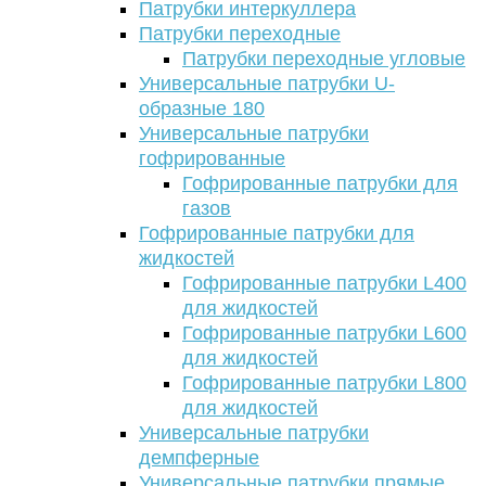
Патрубки интеркуллера
Патрубки переходные
Патрубки переходные угловые
Универсальные патрубки U-
образные 180
Универсальные патрубки
гофрированные
Гофрированные патрубки для
газов
Гофрированные патрубки для
жидкостей
Гофрированные патрубки L400
для жидкостей
Гофрированные патрубки L600
для жидкостей
Гофрированные патрубки L800
для жидкостей
Универсальные патрубки
демпферные
Универсальные патрубки прямые