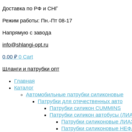
Перейти
Доставка по РФ и СНГ
к
Режим работы: Пн.-Пт 08-17
содержимому
Напрямую с завода
info@shlangi-opt.ru
0,00
₽
0
Cart
Шланги и патрубки опт
Главная
Каталог
Автомобильные патрубки силиконовые
Патрубки для отечественных авто
Патрубки силикон CUMMINS
Патрубки силикон автобусы (ЛИ
Патрубки силиконовые ЛИА
Патрубки силиконовые НЕ