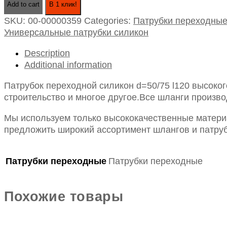
Add to cart
В 1 клик!
силикон
SKU:
00-00000359
Categories:
Патрубки переходны
d=50/75
Универсальные патрубки силикон
l120
quantity
Description
Additional information
Патрубок переходной силикон d=50/75 l120 высоко
строительство и многое другое.Все шланги произво
Мы используем только высококачественные материа
предложить широкий ассортимент шлангов и патруб
Патрубки переходные
Патрубки переходные
Похожие товары