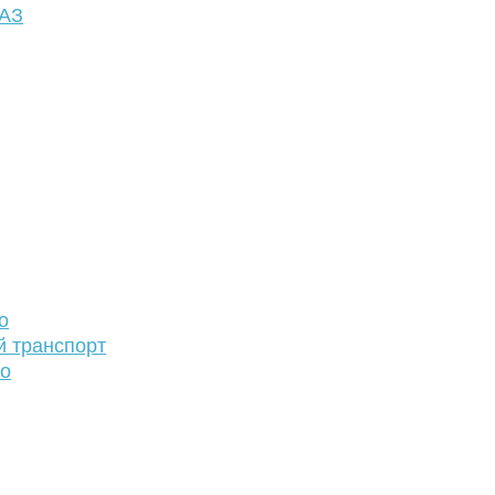
ФАЗ
о
й транспорт
то