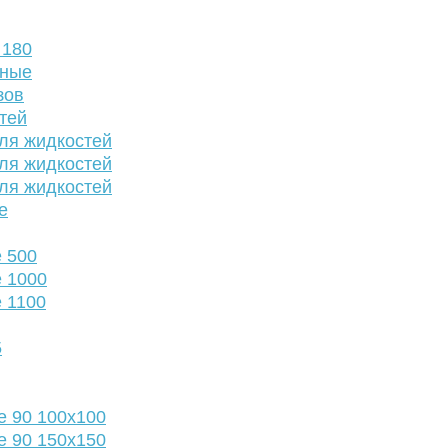
 180
нные
зов
тей
ля жидкостей
ля жидкостей
ля жидкостей
е
 500
 1000
 1100
5
е 90 100х100
е 90 150х150