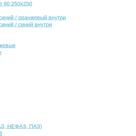
е 90 250х250
иний / оранжевый внутри
иний / синий внутри
нжевые
е
АЗ, НЕФАЗ, ПАЗ)
З