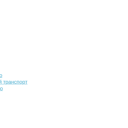
о
й транспорт
то