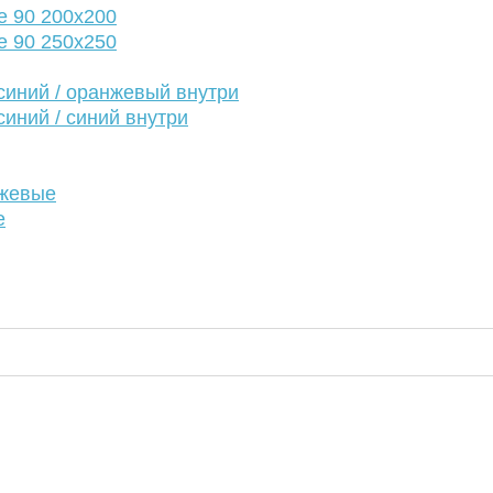
е 90 200х200
е 90 250х250
иний / оранжевый внутри
иний / синий внутри
нжевые
е