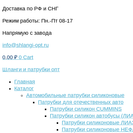
Перейти
Доставка по РФ и СНГ
к
Режим работы: Пн.-Пт 08-17
содержимому
Напрямую с завода
info@shlangi-opt.ru
0,00
₽
0
Cart
Шланги и патрубки опт
Главная
Каталог
Автомобильные патрубки силиконовые
Патрубки для отечественных авто
Патрубки силикон CUMMINS
Патрубки силикон автобусы (ЛИ
Патрубки силиконовые ЛИА
Патрубки силиконовые НЕ