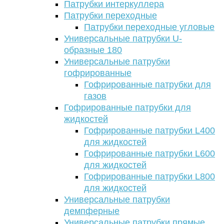
Патрубки интеркуллера
Патрубки переходные
Патрубки переходные угловые
Универсальные патрубки U-
образные 180
Универсальные патрубки
гофрированные
Гофрированные патрубки для
газов
Гофрированные патрубки для
жидкостей
Гофрированные патрубки L400
для жидкостей
Гофрированные патрубки L600
для жидкостей
Гофрированные патрубки L800
для жидкостей
Универсальные патрубки
демпферные
Универсальные патрубки прямые