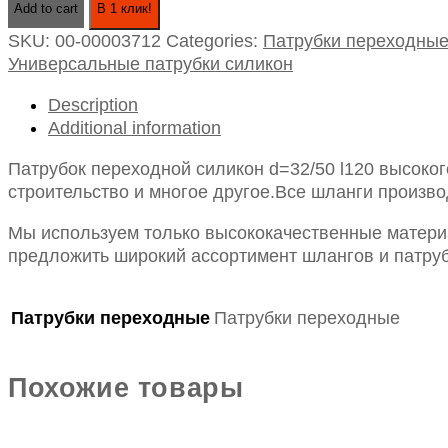
Add to cart
В 1 клик!
силикон
SKU:
00-00003712
Categories:
Патрубки переходны
d=32/50
Универсальные патрубки силикон
l120
quantity
Description
Additional information
Патрубок переходной силикон d=32/50 l120 высоко
строительство и многое другое.Все шланги произво
Мы используем только высококачественные материа
предложить широкий ассортимент шлангов и патруб
Патрубки переходные
Патрубки переходные
Похожие товары