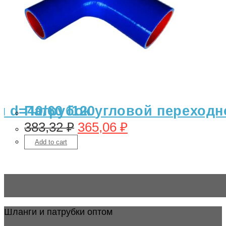
 d=40/60 l120
Патрубок угловой переходно
383,32
₽
365,06
₽
Add to cart
Шланги и патрубки оптом