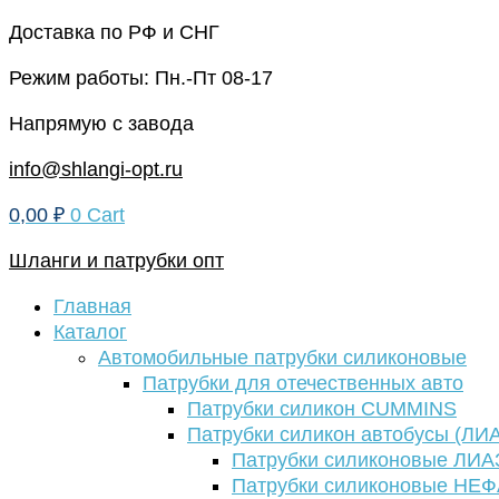
Перейти
Доставка по РФ и СНГ
к
Режим работы: Пн.-Пт 08-17
содержимому
Напрямую с завода
info@shlangi-opt.ru
0,00
₽
0
Cart
Шланги и патрубки опт
Главная
Каталог
Автомобильные патрубки силиконовые
Патрубки для отечественных авто
Патрубки силикон CUMMINS
Патрубки силикон автобусы (ЛИ
Патрубки силиконовые ЛИА
Патрубки силиконовые НЕ