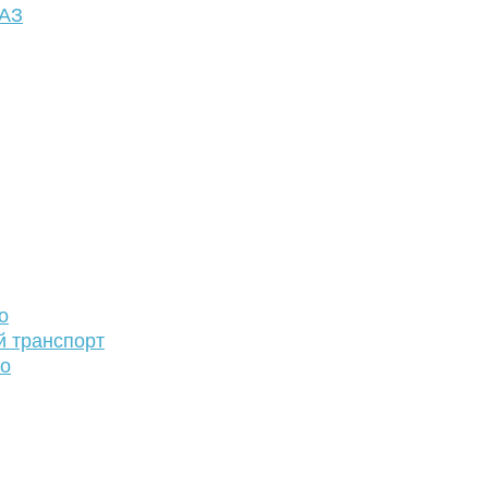
ФАЗ
о
й транспорт
то