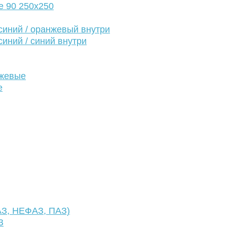
е 90 250х250
иний / оранжевый внутри
иний / синий внутри
нжевые
е
АЗ, НЕФАЗ, ПАЗ)
З