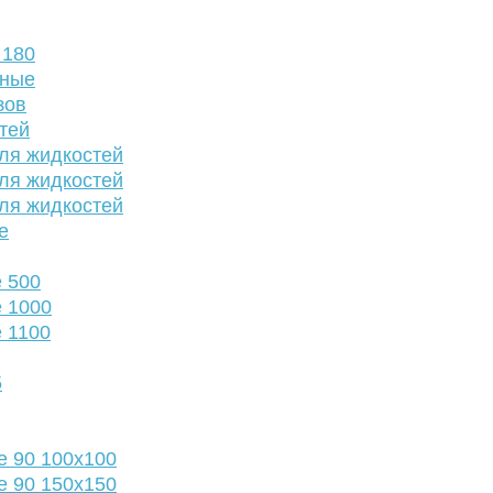
 180
нные
зов
тей
ля жидкостей
ля жидкостей
ля жидкостей
е
 500
 1000
 1100
5
е 90 100х100
е 90 150х150