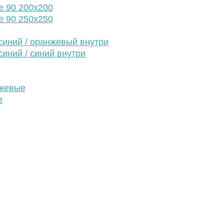
е 90 200х200
е 90 250х250
иний / оранжевый внутри
иний / синий внутри
нжевые
е