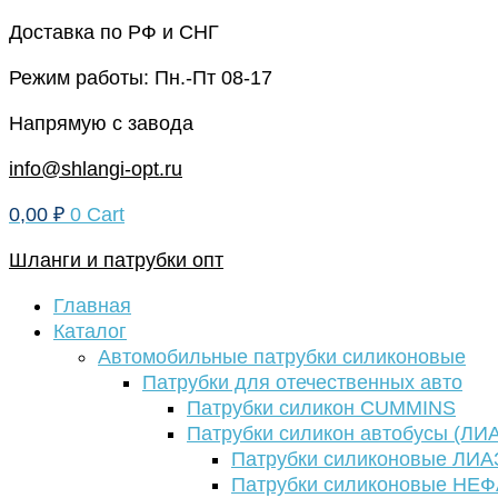
Перейти
Доставка по РФ и СНГ
к
Режим работы: Пн.-Пт 08-17
содержимому
Напрямую с завода
info@shlangi-opt.ru
0,00
₽
0
Cart
Шланги и патрубки опт
Главная
Каталог
Автомобильные патрубки силиконовые
Патрубки для отечественных авто
Патрубки силикон CUMMINS
Патрубки силикон автобусы (ЛИ
Патрубки силиконовые ЛИА
Патрубки силиконовые НЕ