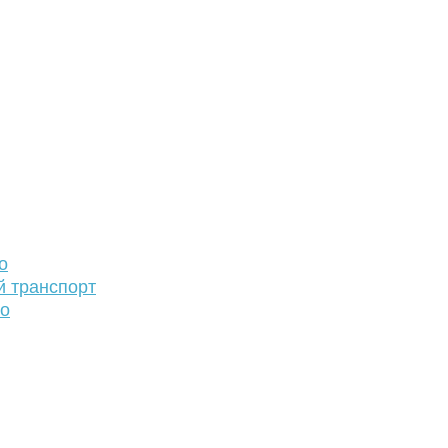
о
й транспорт
то