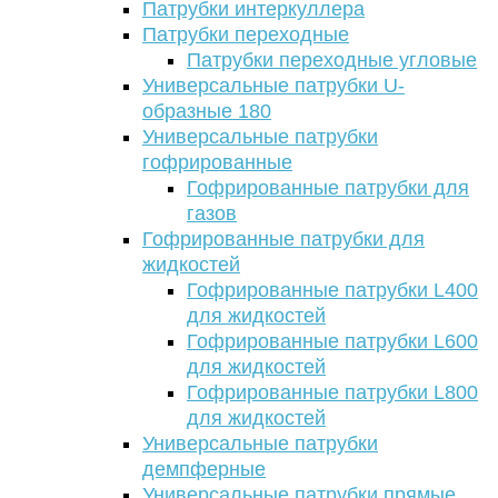
Патрубки интеркуллера
Патрубки переходные
Патрубки переходные угловые
Универсальные патрубки U-
образные 180
Универсальные патрубки
гофрированные
Гофрированные патрубки для
газов
Гофрированные патрубки для
жидкостей
Гофрированные патрубки L400
для жидкостей
Гофрированные патрубки L600
для жидкостей
Гофрированные патрубки L800
для жидкостей
Универсальные патрубки
демпферные
Универсальные патрубки прямые