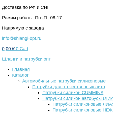
Перейти
Доставка по РФ и СНГ
к
Режим работы: Пн.-Пт 08-17
содержимому
Напрямую с завода
info@shlangi-opt.ru
0,00
₽
0
Cart
Шланги и патрубки опт
Главная
Каталог
Автомобильные патрубки силиконовые
Патрубки для отечественных авто
Патрубки силикон CUMMINS
Патрубки силикон автобусы (ЛИ
Патрубки силиконовые ЛИА
Патрубки силиконовые НЕ