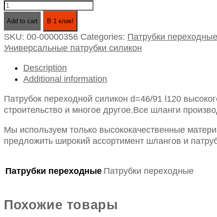
Патрубок
переходной
Add to cart
В 1 клик!
силикон
SKU:
00-00000356
Categories:
Патрубки переходны
d=46/91
Универсальные патрубки силикон
l120
quantity
Description
Additional information
Патрубок переходной силикон d=46/91 l120 высоко
строительство и многое другое.Все шланги произво
Мы используем только высококачественные материа
предложить широкий ассортимент шлангов и патруб
Патрубки переходные
Патрубки переходные
Похожие товары