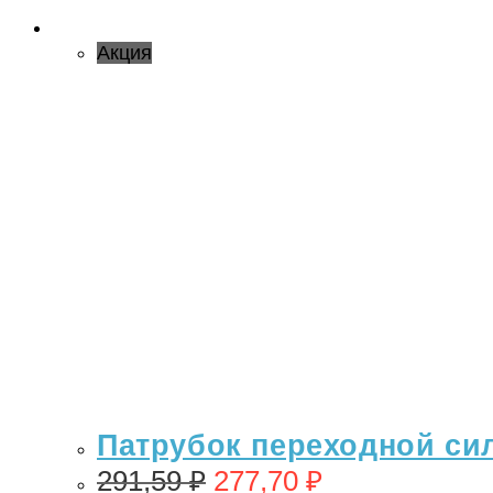
Акция
Патрубок переходной сил
291,59
₽
277,70
₽