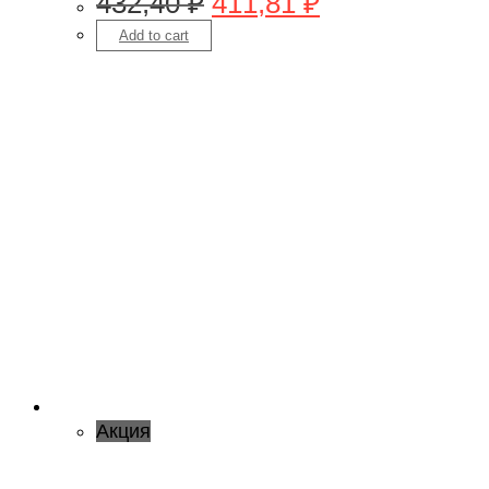
432,40
₽
411,81
₽
Add to cart
Акция