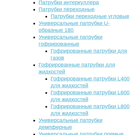
Патрубки интеркуллера
Патрубки переходные
Патрубки переходные угловые
Универсальные патрубки U-
образные 180
Универсальные патрубки
гофрированные
Гофрированные патрубки для
газов
Гофрированные патрубки для
жидкостей
Гофрированные патрубки L400
для жидкостей
Гофрированные патрубки L600
для жидкостей
Гофрированные патрубки L800
для жидкостей
Универсальные патрубки
демпферные
Универсальные патрубки прямые