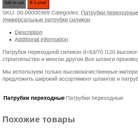
Add to cart
В 1 клик!
силикон
SKU:
00-00000369
Categories:
Патрубки переходны
d=63/70
Универсальные патрубки силикон
l120
quantity
Description
Additional information
Патрубок переходной силикон d=63/70 l120 высоко
строительство и многое другое.Все шланги произво
Мы используем только высококачественные материа
предложить широкий ассортимент шлангов и патруб
Патрубки переходные
Патрубки переходные
Похожие товары