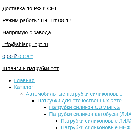
Перейти
Доставка по РФ и СНГ
к
Режим работы: Пн.-Пт 08-17
содержимому
Напрямую с завода
info@shlangi-opt.ru
0,00
₽
0
Cart
Шланги и патрубки опт
Главная
Каталог
Автомобильные патрубки силиконовые
Патрубки для отечественных авто
Патрубки силикон CUMMINS
Патрубки силикон автобусы (ЛИ
Патрубки силиконовые ЛИА
Патрубки силиконовые НЕ